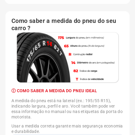
Como saber a medida do pneu do seu
carro ?
ⓘ COMO SABER A MEDIDA DO PNEU IDEAL
A medida do pneu está na lateral (ex.: 195/55 R15),
indicando largura, perfil e aro. Você também pode ver
essa informação no manual ou nas etiquetas da porta do
motorista.
Usar a medida correta garante mais segurança economia
e durabilidade.