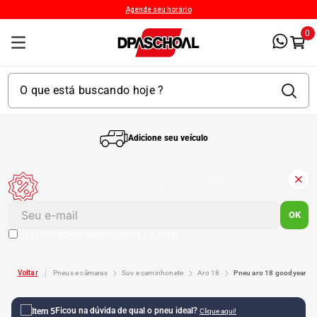
Agende seu horário
0
Adicione seu veículo
1
º
Kit 4 Pneu
Economize em sua primeira compra!
Cadastre-se e receba um cupom de desconto exclusivo.
2
º
Kit Pneu
OK
Eu aceito receber comunicações via e-mail
3
º
Bproauto
pneus e câmaras
suv e caminhonete
aro 18
pneu aro 18 goodyear e
4
º
175 65r14
Ficou na dúvida de qual o pneu ideal?
Clique aqui!