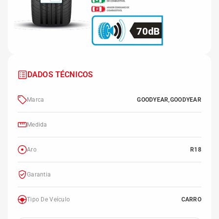
70dB
DADOS TÉCNICOS
Marca
GOODYEAR,GOODYEAR
Medida
Aro
R18
Garantia
Tipo De Veículo
CARRO