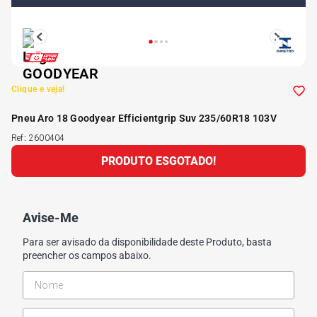
5
º
Kit 4 Pneu Xbri Aro 13
6
º
175 70r14
Clique e veja!
7
º
185 65r15
Pneu Aro 18 Goodyear Efficientgrip Suv 235/60R18 103V
Ref
:
2600404
8
º
185 60r15
PRODUTO ESGOTADO!
9
º
205 55r16
Avise-Me
10
º
Pneu
Para ser avisado da disponibilidade deste Produto, basta
preencher os campos abaixo.