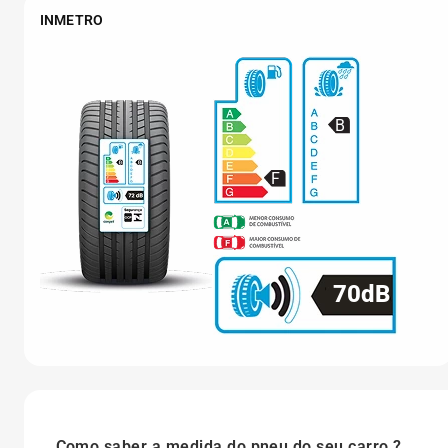
INMETRO
B
F
70dB
Como saber a medida do pneu do seu carro ?