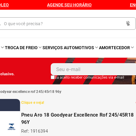
ÓLEO
AGENDE SEU HORÁRIO
EN
O
TROCA DE FREIO
SERVIÇOS AUTOMOTIVOS
AMORTECEDOR
1
º
Kit 4 Pneu
clusivo.
2
º
Kit Pneu
Eu aceito receber comunicações via e-mail
oodyear excellence rof 245/45r18 96y
3
º
Bproauto
Clique e veja!
4
º
175 65r14
Pneu Aro 18 Goodyear Excellence Rof 245/45R18
96Y
5
º
Kit 4 Pneu Xbri Aro 13
Ref
:
1916394