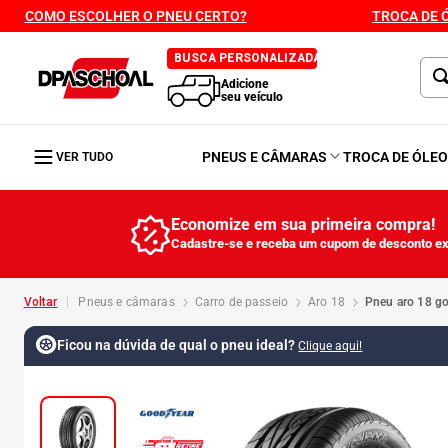
COMO ESCOLHER O PNEU CERTO?
TROCA DE 
BUSCA PERSONALIZADA
Adicione
seu veículo
PNEUS E CÂMARAS
TROCA DE ÓLE
VER TUDO
Economize em sua primeira compra!
Cadastre-se e receba um cupom de desconto ex
pneus e câmaras
carro de passeio
aro 18
pneu aro 18 g
Ficou na dúvida de qual o pneu ideal?
Clique aqui!