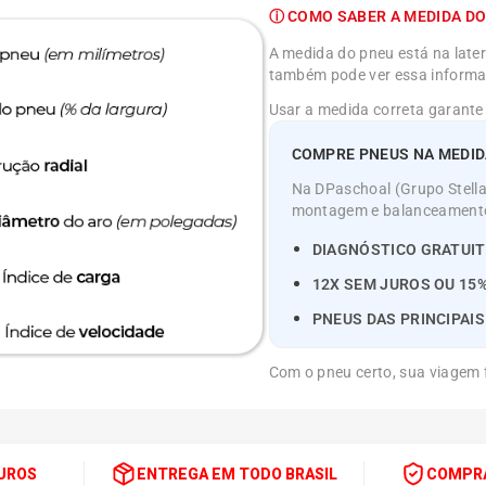
ⓘ COMO SABER A MEDIDA DO
A medida do pneu está na latera
também pode ver essa informaç
Usar a medida correta garante
COMPRE PNEUS NA MEDIDA
Na DPaschoal (Grupo Stellan
montagem e balanceamento o
DIAGNÓSTICO GRATUIT
12X SEM JUROS OU 15%
PNEUS DAS PRINCIPAI
Com o pneu certo, sua viagem f
JUROS
ENTREGA EM TODO BRASIL
COMPRA