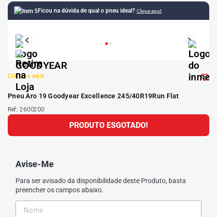
Ficou na dúvida de qual o pneu ideal?
Clique aqui!
5
º
Kit 4 Pneu Xbri Aro 13
6
º
175 70r14
7
º
185 65r15
Clique e veja!
Pneu Aro 19 Goodyear Excellence 245/40R19Run Flat
8
º
185 60r15
Ref
:
2600200
PRODUTO ESGOTADO!
9
º
195 55r15
10
º
Pneu
Avise-Me
Para ser avisado da disponibilidade deste Produto, basta
preencher os campos abaixo.