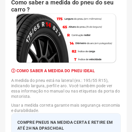
Como saber a medida do pneu do seu
carro ?
ⓘ COMO SABER A MEDIDA DO PNEU IDEAL
A medida do pneu está na lateral (ex.: 195/55 R15),
indicando largura, perfil e aro. Você também pode ver
essa informação no manual ou nas etiquetas da porta do
motorista.
Usar a medida correta garante mais segurança economia
e durabilidade.
COMPRE PNEUS NA MEDIDA CERTA E RETIRE EM
ATÉ 2H NA DPASCHOAL