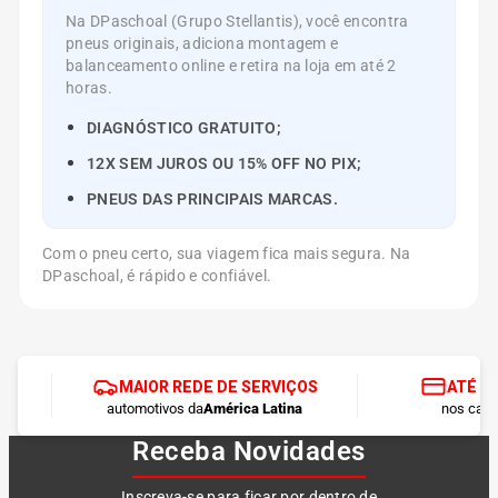
Na DPaschoal (Grupo Stellantis), você encontra
pneus originais, adiciona montagem e
balanceamento online e retira na loja em até 2
horas.
DIAGNÓSTICO GRATUITO;
12X SEM JUROS OU 15% OFF NO PIX;
PNEUS DAS PRINCIPAIS MARCAS.
Com o pneu certo, sua viagem fica mais segura. Na
DPaschoal, é rápido e confiável.
MAIOR REDE DE SERVIÇOS
ATÉ 1
automotivos da
América Latina
nos cart
Receba Novidades
Inscreva-se para ficar por dentro de