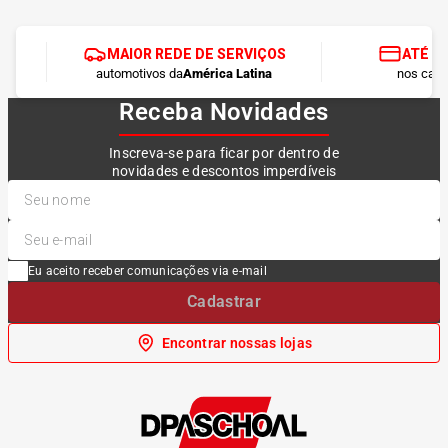
MAIOR REDE DE SERVIÇOS
ATÉ 1
automotivos da
América Latina
nos cart
Receba Novidades
Inscreva-se para ficar por dentro de
novidades e descontos imperdíveis
Eu aceito receber comunicações via e-mail
Cadastrar
Encontrar nossas lojas