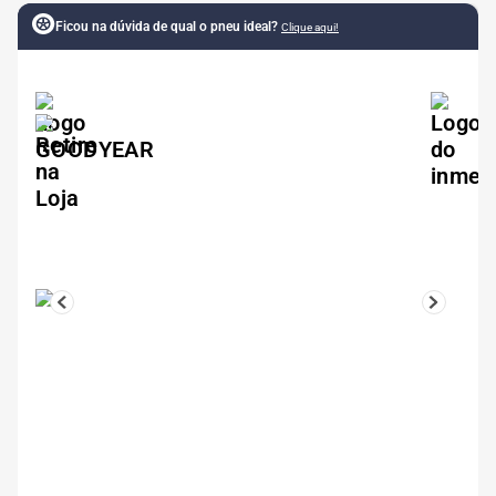
Ficou na dúvida de qual o pneu ideal?
Clique aqui!
5
º
185 60r15
6
º
205 55r16
7
º
Pneu
8
º
195 55r15
9
º
175 65 14
10
º
175 70r13