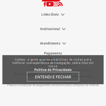
Links Úteis
Institucional
Atendimento
Pagamento
Cookies: a gente guarda estatísticas de visitas para
melhorar sua experiência de navegação, saiba mais em
Site Seguro e Reconhecimento
nossa
Política de Privacidade
ENTENDI E FECHAR
Preços e condições de pagamento exclusivos para compras via internet,
podendo variar nas lojas físicas. Ofertas válidas na compra de até 10 peças de
cada produto por cliente, até o término dos nossos estoques para internet. Caso
os produtos apresentem divergências de valores, o preço válido é o do carrinho
de compras. Vendas sujeitas a análise e confirmação de dados.