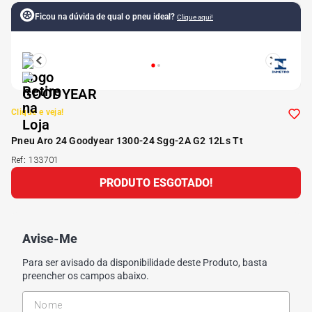
Ficou na dúvida de qual o pneu ideal?
Clique aqui!
5
º
175 70r14
6
º
185 65r15
7
º
185 60r15
Clique e veja!
Pneu Aro 24 Goodyear 1300-24 Sgg-2A G2 12Ls Tt
8
º
205 55r16
Ref
:
133701
PRODUTO ESGOTADO!
9
º
Pneu
10
º
175 65 14
Avise-Me
Para ser avisado da disponibilidade deste Produto, basta
preencher os campos abaixo.