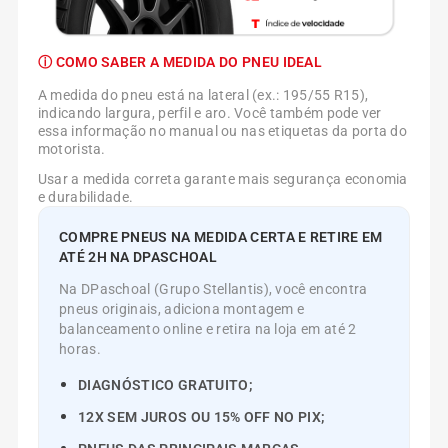
ⓘ COMO SABER A MEDIDA DO PNEU IDEAL
A medida do pneu está na lateral (ex.: 195/55 R15),
indicando largura, perfil e aro. Você também pode ver
essa informação no manual ou nas etiquetas da porta do
motorista.
Usar a medida correta garante mais segurança economia
e durabilidade.
COMPRE PNEUS NA MEDIDA CERTA E RETIRE EM
ATÉ 2H NA DPASCHOAL
Na DPaschoal (Grupo Stellantis), você encontra
pneus originais, adiciona montagem e
balanceamento online e retira na loja em até 2
horas.
DIAGNÓSTICO GRATUITO;
12X SEM JUROS OU 15% OFF NO PIX;