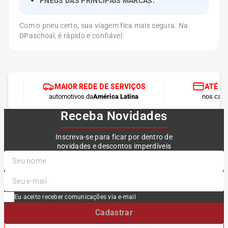
PNEUS DAS PRINCIPAIS MARCAS.
Com o pneu certo, sua viagem fica mais segura. Na
DPaschoal, é rápido e confiável.
MAIOR REDE DE SERVIÇOS
ATÉ 1
automotivos da
América Latina
nos cart
Receba Novidades
Inscreva-se para ficar por dentro de
novidades e descontos imperdíveis
Eu aceito receber comunicações via e-mail
Cadastrar