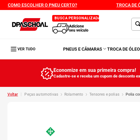
COMO ESCOLHER O PNEU CERTO?
TROCA DE 
BUSCA PERSONALIZADA
Adicione
seu veículo
PNEUS E CÂMARAS
TROCA DE ÓLE
VER TUDO
Economize em sua primeira compra!
Cadastre-se e receba um cupom de desconto ex
peças automotivas
rolamento
tensores e polias
polia 