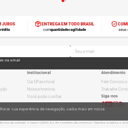
M JUROS
ENTREGA EM TODO BRASIL
COMP
rédito
com
quantidade
e
agilidade
seus 
es via e-mail
Institucional
Atendimento
Cia DPaschoal
Fale Conosco
ução
Nossa história
Trabalhe Con
Siga-nos
Você pode confiar
Promoções
melhorar sua experiência de navegação, saiba mais em nossa
ndo variar nas lojas físicas. Ofertas válidas na compra de até 10 peças de cada pr
cias de valores, o preço válido é o do carrinho de compras. Vendas sujeitas a an