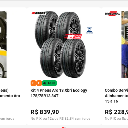
E
E
68dB
neus)
Kit 4 Pneus Aro 13 Xbri Ecology
Combo Serviç
amento Aro
175/75R13 84T
Alinhamento
15 a 16
R$
839,90
R$
228,
em juros
No
PIX
ou
12
x
de
R$
82
,
34
sem juros
No
PIX
ou
8
x