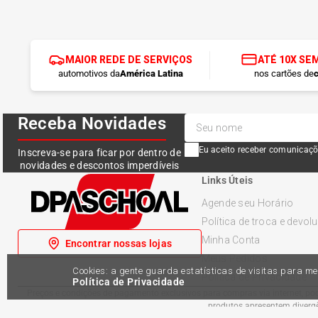
MAIOR REDE DE SERVIÇOS
ATÉ 10X SE
automotivos da
América Latina
nos cartões de
c
Receba Novidades
Eu aceito receber comunicaçõ
Inscreva-se para ficar por dentro de
novidades e descontos imperdíveis
Links Úteis
Agende seu Horário
Política de troca e devol
Minha Conta
Encontrar nossas lojas
Meus Pedidos
Cookies: a gente guarda estatísticas de visitas para 
Política de Privacidade
Política de Privacidade
Preços e condições de pagamento exclusivos para compras via internet, pode
produtos apresentem divergên