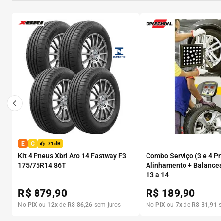
E
C
71dB
Kit 4 Pneus Xbri Aro 14 Fastway F3
Combo Serviço (3 e 4 P
175/75R14 86T
Alinhamento + Balance
13 a 14
R$
879,90
R$
189,90
No
PIX
ou
12
x
de
R$
86
,
26
sem juros
No
PIX
ou
7
x
de
R$
31
,
91
s