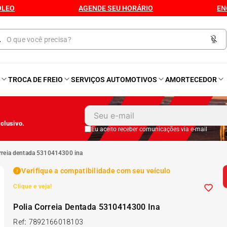
ÓLEO
AGENDE SEU HORÁRIO
EN
O
TROCA DE FREIO
SERVIÇOS AUTOMOTIVOS
AMORTECEDOR
1
º
Kit 4 Pneu
clusivo.
2
º
Kit Pneu
Eu aceito receber comunicações via e-mail
correia dentada 5310414300 ina
3
º
Bproauto
Verifique a compatibilidade com seu veículo
Clique e veja!
4
º
175 65r14
Polia Correia Dentada 5310414300 Ina
5
º
Kit 4 Pneu Xbri Aro 13
Ref
:
7892166018103