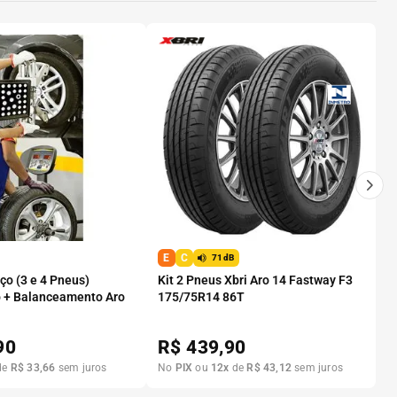
E
C
71dB
o (3 e 4 Pneus)
Kit 2 Pneus Xbri Aro 14 Fastway F3
 + Balanceamento Aro
175/75R14 86T
90
R$
439,90
de
R$
33
,
66
sem juros
No
PIX
ou
12
x
de
R$
43
,
12
sem juros