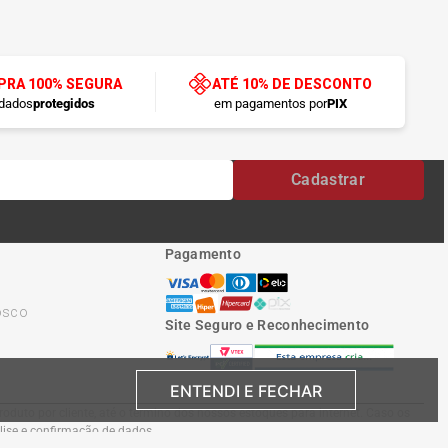
RA 100% SEGURA
ATÉ 10% DE DESCONTO
dados
protegidos
em pagamentos por
PIX
Cadastrar
Pagamento
osco
Site Seguro e Reconhecimento
ENTENDI E FECHAR
oduto por cliente, até o término dos nossos estoques para internet. Caso os
álise e confirmação de dados.