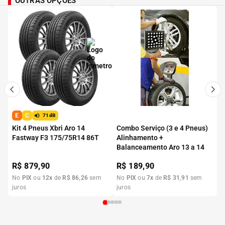
OUTRAS OPÇÕES
E
C
71dB
Kit 4 Pneus Xbri Aro 14
Combo Serviço (3 e 4 Pneus)
Fastway F3 175/75R14 86T
Alinhamento +
Balanceamento Aro 13 a 14
R$
879,90
R$
189,90
No
PIX
ou
12
x
de
R$
86
,
26
sem
No
PIX
ou
7
x
de
R$
31
,
91
sem
juros
juros