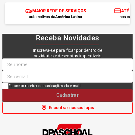
MAIOR REDE DE SERVIÇOS
ATÉ 1
automotivos da
América Latina
nos cart
Receba Novidades
Inscreva-se para ficar por dentro de
novidades e descontos imperdíveis
Eu aceito receber comunicações via e-mail
Cadastrar
Encontrar nossas lojas