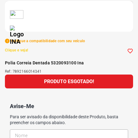
5
º
Kit 4 Pneu Xbri Aro 13
6
º
175 70r14
Verifique a compatibilidade com seu veículo
7
º
185 65r15
Clique e veja!
Polia Correia Dentada 5320093100 Ina
8
º
185 60r15
Ref
:
7892166014341
PRODUTO ESGOTADO!
9
º
205 55r16
10
º
Pneu
Avise-Me
Para ser avisado da disponibilidade deste Produto, basta
preencher os campos abaixo.