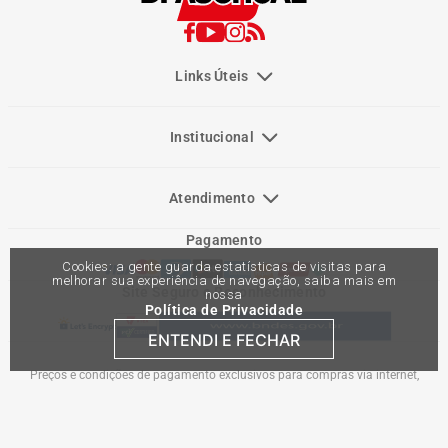
Links Úteis
Institucional
Atendimento
Pagamento
Cookies: a gente guarda estatísticas de visitas para
melhorar sua experiência de navegação, saiba mais em
Site Seguro e Reconhecimento
nossa
Política de Privacidade
ENTENDI E FECHAR
Preços e condições de pagamento exclusivos para compras via internet,
podendo variar nas lojas físicas. Ofertas válidas na compra de até 10 peças de
cada produto por cliente, até o término dos nossos estoques para internet. Caso
os produtos apresentem divergências de valores, o preço válido é o do carrinho
de compras. Vendas sujeitas a análise e confirmação de dados.