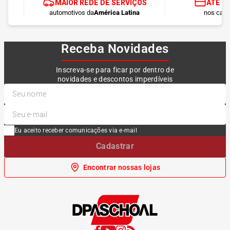
MAIOR REDE DE SERVIÇOS
ATÉ 1
automotivos da
América Latina
nos cart
Receba Novidades
Inscreva-se para ficar por dentro de
novidades e descontos imperdíveis
Eu aceito receber comunicações via e-mail
Cadastrar
Encontrar nossas lojas