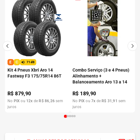
E
C
71dB
Kit 4 Pneus Xbri Aro 14
Combo Serviço (3 e 4 Pneus)
Fastway F3 175/75R14 86T
Alinhamento +
Balanceamento Aro 13 a 14
R$
879,90
R$
189,90
No
PIX
ou
12
x
de
R$
86
,
26
sem
No
PIX
ou
7
x
de
R$
31
,
91
sem
juros
juros