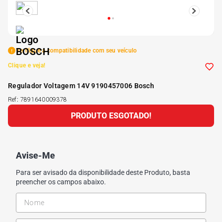
5
º
185 60r15
6
º
205 55r16
Verifique a compatibilidade com seu veículo
Clique e veja!
7
º
Pneu
Regulador Voltagem 14V 9190457006 Bosch
Ref
:
7891640009378
8
º
195 55r15
PRODUTO ESGOTADO!
9
º
175 65 14
Avise-Me
10
º
175 70r13
Para ser avisado da disponibilidade deste Produto, basta
preencher os campos abaixo.