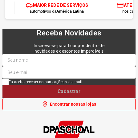
MAIOR REDE DE SERVIÇOS
ATÉ 1
automotivos da
América Latina
nos cart
Receba Novidades
Inscreva-se para ficar por dentro de
novidades e descontos imperdíveis
Eu aceito receber comunicações via e-mail
Cadastrar
Encontrar nossas lojas