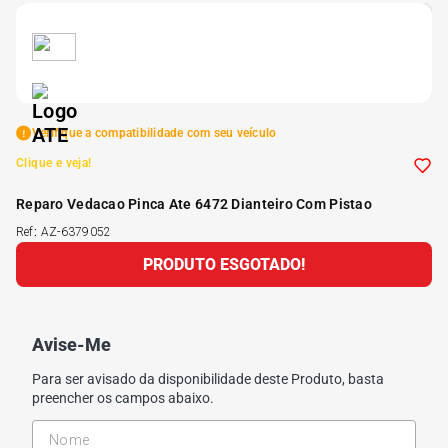
5
º
175 70r14
6
º
185 65r15
Verifique a compatibilidade com seu veículo
7
º
185 60r15
Clique e veja!
Reparo Vedacao Pinca Ate 6472 Dianteiro Com Pistao
8
º
205 55r16
Ref
:
AZ-6379052
PRODUTO ESGOTADO!
9
º
Pneu
10
º
175 65 14
Avise-Me
Para ser avisado da disponibilidade deste Produto, basta
preencher os campos abaixo.