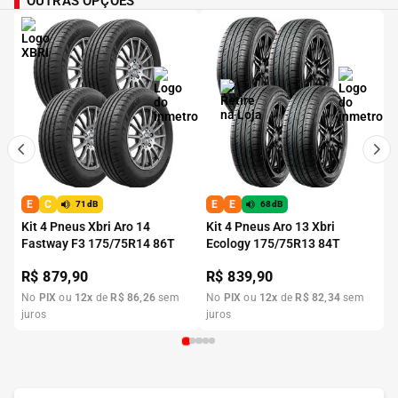
OUTRAS OPÇÕES
E
C
E
E
71dB
68dB
Kit 4 Pneus Xbri Aro 14
Kit 4 Pneus Aro 13 Xbri
Fastway F3 175/75R14 86T
Ecology 175/75R13 84T
R$
879,90
R$
839,90
No
PIX
ou
12
x
de
R$
86
,
26
sem
No
PIX
ou
12
x
de
R$
82
,
34
sem
juros
juros