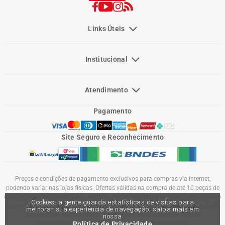
Links Úteis
Institucional
Atendimento
Pagamento
Site Seguro e Reconhecimento
Preços e condições de pagamento exclusivos para compras via internet,
podendo variar nas lojas físicas. Ofertas válidas na compra de até 10 peças de
cada produto por cliente, até o término dos nossos estoques para internet. Caso
Cookies: a gente guarda estatísticas de visitas para
os produtos apresentem divergências de valores, o preço válido é o do carrinho
melhorar sua experiência de navegação, saiba mais em
de compras. Vendas sujeitas a análise e confirmação de dados.
nossa
Política de Privacidade
Comercial Automotiva S.A. CNPJ: 45.987.005/0001-98