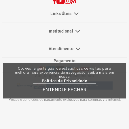
Links Úteis
Institucional
Atendimento
Pagamento
Cookies: a gente guarda estatísticas de visitas para
melhorar sua experiência de navegação, saiba mais em
Site Seguro e Reconhecimento
nossa
Política de Privacidade
ENTENDI E FECHAR
Preços e condições de pagamento exclusivos para compras via internet,
podendo variar nas lojas físicas. Ofertas válidas na compra de até 10 peças de
cada produto por cliente, até o término dos nossos estoques para internet. Caso
os produtos apresentem divergências de valores, o preço válido é o do carrinho
de compras. Vendas sujeitas a análise e confirmação de dados.
Comercial Automotiva S.A. CNPJ: 45.987.005/0001-98