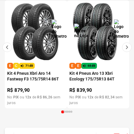
E
C
E
E
71dB
68dB
Kit 4 Pneus Xbri Aro 14
Kit 4 Pneus Aro 13 Xbri
Fastway F3 175/75R14 86T
Ecology 175/75R13 84T
R$
879,90
R$
839,90
No
PIX
ou
12
x
de
R$
86
,
26
sem
No
PIX
ou
12
x
de
R$
82
,
34
sem
juros
juros