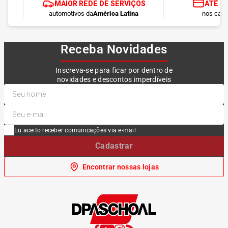
MAIOR REDE DE SERVIÇOS
ATÉ 1
automotivos da
América Latina
nos cart
Receba Novidades
Inscreva-se para ficar por dentro de
novidades e descontos imperdíveis
Eu aceito receber comunicações via e-mail
Cadastrar
Encontrar nossas lojas