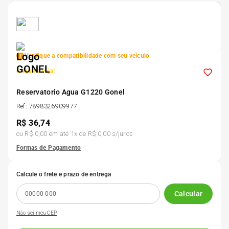
5
º
175 70r14
6
º
185 65r15
Verifique a compatibilidade com seu veículo
Clique e veja!
7
º
185 60r15
Reservatorio Agua G1220 Gonel
8
º
Ref
:
7898326909977
205 55r16
R$
36,74
ou
R$ 0,00
em até
1
x de
R$ 0,00
s/juros
9
º
Pneu
Formas de Pagamento
10
º
175 65 14
Calcule o frete e prazo de entrega
Calcular
Não sei meu CEP