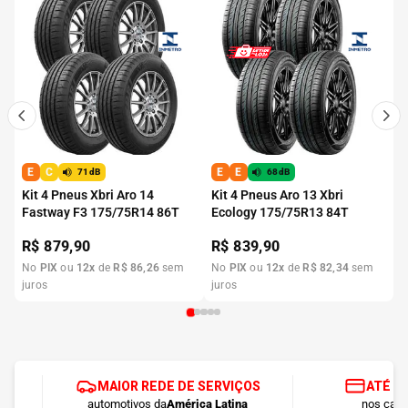
E
C
E
E
71dB
68dB
Kit 4 Pneus Xbri Aro 14
Kit 4 Pneus Aro 13 Xbri
Fastway F3 175/75R14 86T
Ecology 175/75R13 84T
R$
879,90
R$
839,90
No
PIX
ou
12
x
de
R$
86
,
26
sem
No
PIX
ou
12
x
de
R$
82
,
34
sem
juros
juros
MAIOR REDE DE SERVIÇOS
ATÉ 1
automotivos da
América Latina
nos cart