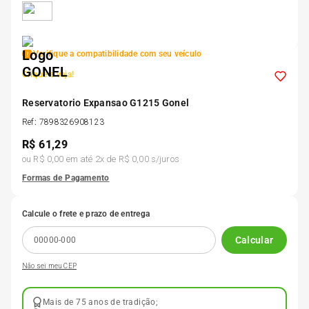
5
º
175 70r14
Verifique a compatibilidade com seu veículo
6
º
185 65r15
Clique e veja!
7
º
Reservatorio Expansao G1215 Gonel
185 60r15
Ref
:
7898326908123
R$
61,29
8
º
205 55r16
ou
R$ 0,00
em até
2
x de
R$ 0,00
s/juros
Formas de Pagamento
9
º
Pneu
Calcule o frete e prazo de entrega
10
º
175 65 14
Calcular
Não sei meu CEP
Mais de 75 anos de tradição;