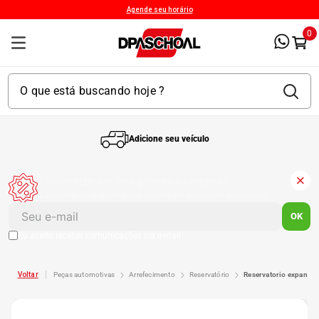
Agende seu horário
0
Adicione seu veículo
1
º
Kit 4 Pneu
Economize em sua primeira compra!
Cadastre-se e receba um cupom de desconto exclusivo.
2
º
Kit Pneu
OK
Eu aceito receber comunicações via e-mail
3
º
Bproauto
peças automotivas
arrefecimento
reservatório
reservatorio expansa
4
º
Kit 4 Pneu Xbri Aro 13