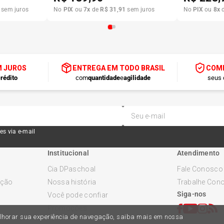
sem juros
No
PIX
ou
7
x
de
R$
31
,
91
sem juros
No
PIX
ou
8
x
M JUROS
ENTREGA EM TODO BRASIL
COMP
rédito
com
quantidade
e
agilidade
seus 
es via e-mail
Institucional
Atendimento
Cia DPaschoal
Fale Conosco
ução
Nossa história
Trabalhe Con
Siga-nos
Você pode confiar
Promoções
melhorar sua experiência de navegação, saiba mais em nossa