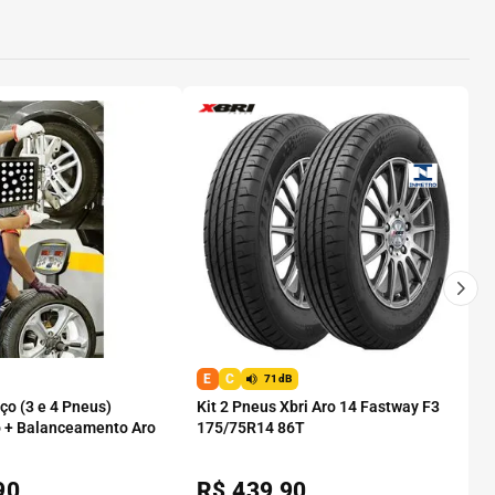
E
C
71dB
o (3 e 4 Pneus)
Kit 2 Pneus Xbri Aro 14 Fastway F3
 + Balanceamento Aro
175/75R14 86T
90
R$
439,90