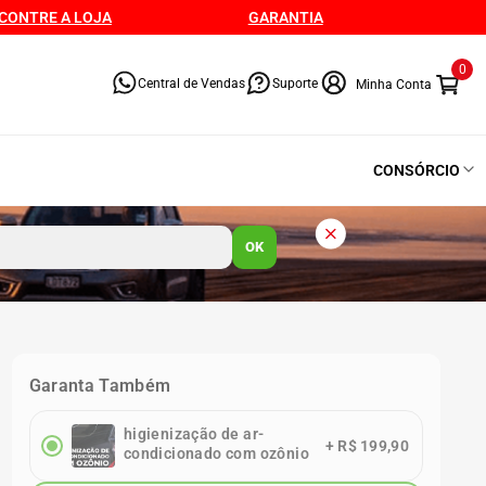
CONTRE A LOJA
GARANTIA
0
Central de Vendas
Suporte
CONSÓRCIO
OK
Garanta Também
higienização de ar-
+
R$ 199,90
condicionado com ozônio