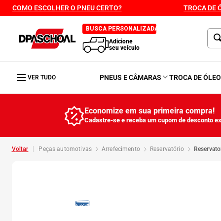
COMO ESCOLHER O PNEU CERTO?
TROCA DE 
BUSCA PERSONALIZADA
Adicione
seu veículo
PNEUS E CÂMARAS
TROCA DE ÓLE
VER TUDO
Economize em sua primeira compra!
Cadastre-se e receba um cupom de desconto ex
peças automotivas
arrefecimento
reservatório
reservat