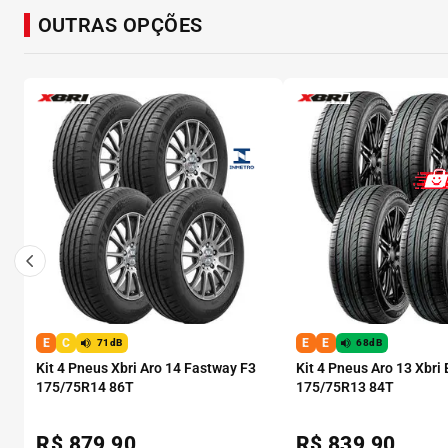
OUTRAS OPÇÕES
E
C
E
E
71dB
68dB
Kit 4 Pneus Xbri Aro 14 Fastway F3
Kit 4 Pneus Aro 13 Xbri
175/75R14 86T
175/75R13 84T
R$
879,90
R$
839,90