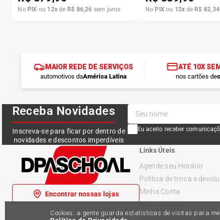
No
PIX
ou
12
x
de
R$
86
,
26
sem juros
No
PIX
ou
12
x
de
R$
82
,
34
MAIOR REDE DE SERVIÇOS
ATÉ 10X SE
automotivos da
América Latina
nos cartões de
c
Receba Novidades
Eu aceito receber comunicaçõ
Inscreva-se para ficar por dentro de
novidades e descontos imperdíveis
Links Úteis
Agende seu Horário
Política de troca e devol
Minha Conta
Encontrar nossas lojas
Meus Pedidos
Cookies: a gente guarda estatísticas de visitas para 
Política de Privacidade