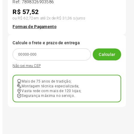
Ref
:
7898326903586
R$
57,52
6
º
185 65r15
ou
R$ 62,72
em até
2
x de
R$ 31,36
s/juros
Formas de Pagamento
7
º
185 60r15
Calcule o frete e prazo de entrega
8
º
205 55r16
Calcular
Não sei meu CEP
9
º
Pneu
Mais de 75 anos de tradição;
10
º
175 65 14
Montagem técnica especializada;
Vasta rede com mais de 120 lojas;
Segurança máxima no serviço.