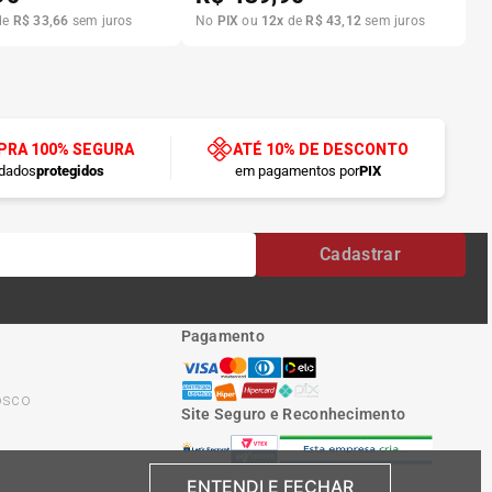
de
R$
33
,
66
sem juros
No
PIX
ou
12
x
de
R$
43
,
12
sem juros
RA 100% SEGURA
ATÉ 10% DE DESCONTO
dados
protegidos
em pagamentos por
PIX
Cadastrar
Pagamento
osco
Site Seguro e Reconhecimento
ENTENDI E FECHAR