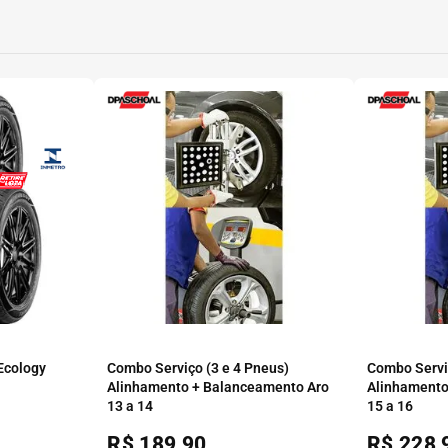
 Ecology
Combo Serviço (3 e 4 Pneus)
Combo Serviç
Alinhamento + Balanceamento Aro
Alinhamento
13 a 14
15 a 16
R$
189,90
R$
228,