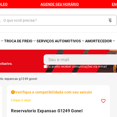
ÓLEO
AGENDE SEU HORÁRIO
EN
O
TROCA DE FREIO
SERVIÇOS AUTOMOTIVOS
AMORTECEDOR
1
º
Kit 4 Pneu
clusivo.
2
º
Kit Pneu
Eu aceito receber comunicações via e-mail
orio expansao g1249 gonel
3
º
Bproauto
Verifique a compatibilidade com seu veículo
4
º
Kit 4 Pneu Xbri Aro 13
Clique e veja!
Reservatorio Expansao G1249 Gonel
5
º
175 70r14