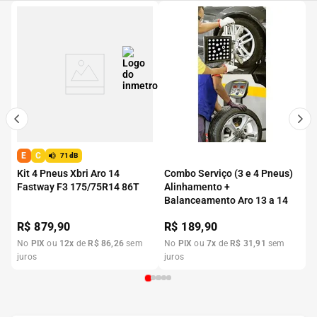
E
C
71dB
Kit 4 Pneus Xbri Aro 14
Combo Serviço (3 e 4 Pneus)
Fastway F3 175/75R14 86T
Alinhamento +
Balanceamento Aro 13 a 14
R$
879,90
R$
189,90
No
PIX
ou
12
x
de
R$
86
,
26
sem
No
PIX
ou
7
x
de
R$
31
,
91
sem
juros
juros