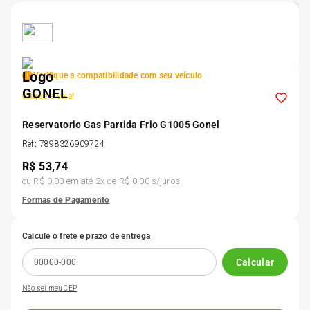
5
º
Kit 4 Pneu Xbri Aro 13
6
º
175 70r14
Verifique a compatibilidade com seu veículo
Clique e veja!
7
º
185 65r15
Reservatorio Gas Partida Frio G1005 Gonel
8
º
Ref
:
7898326909724
185 60r15
R$
53,74
ou
R$ 0,00
em até
2
x de
R$ 0,00
s/juros
9
º
195 55r15
Formas de Pagamento
10
º
Pneu
Calcule o frete e prazo de entrega
Calcular
Não sei meu CEP