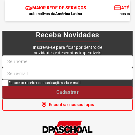
MAIOR REDE DE SERVIÇOS
ATÉ 1
automotivos da
América Latina
nos cart
Receba Novidades
Inscreva-se para ficar por dentro de
novidades e descontos imperdíveis
Eu aceito receber comunicações via e-mail
Cadastrar
Encontrar nossas lojas