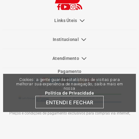
Links Úteis
Institucional
Atendimento
Pagamento
Cookies: a gente guarda estatísticas de visitas para
melhorar sua experiência de navegação, saiba mais em
Site Seguro e Reconhecimento
nossa
Política de Privacidade
ENTENDI E FECHAR
Preços e condições de pagamento exclusivos para compras via internet,
podendo variar nas lojas físicas. Ofertas válidas na compra de até 10 peças de
cada produto por cliente, até o término dos nossos estoques para internet. Caso
os produtos apresentem divergências de valores, o preço válido é o do carrinho
de compras. Vendas sujeitas a análise e confirmação de dados.