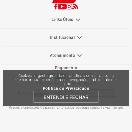
Links Úteis
Institucional
Atendimento
Pagamento
Cookies: a gente guarda estatísticas de visitas para
melhorar sua experiência de navegação, saiba mais em
Site Seguro e Reconhecimento
nossa
Política de Privacidade
ENTENDI E FECHAR
Preços e condições de pagamento exclusivos para compras via internet,
podendo variar nas lojas físicas. Ofertas válidas na compra de até 10 peças de
cada produto por cliente, até o término dos nossos estoques para internet. Caso
os produtos apresentem divergências de valores, o preço válido é o do carrinho
de compras. Vendas sujeitas a análise e confirmação de dados.