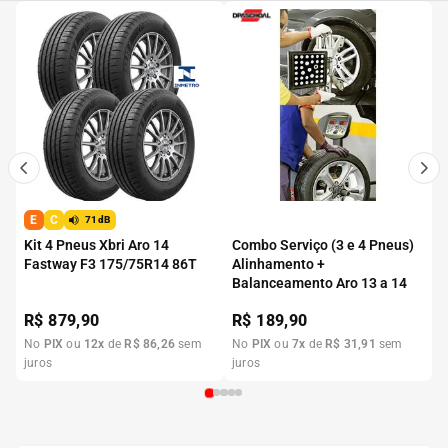
E
C
71dB
Kit 4 Pneus Xbri Aro 14
Combo Serviço (3 e 4 Pneus)
Fastway F3 175/75R14 86T
Alinhamento +
Balanceamento Aro 13 a 14
R$
879,90
R$
189,90
No
PIX
ou
12
x
de
R$
86
,
26
sem
No
PIX
ou
7
x
de
R$
31
,
91
sem
juros
juros