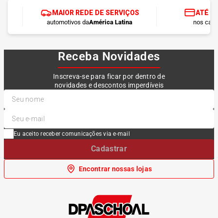
MAIOR REDE DE SERVIÇOS
ATÉ 1
automotivos da
América Latina
nos cart
Receba Novidades
Inscreva-se para ficar por dentro de
novidades e descontos imperdíveis
Eu aceito receber comunicações via e-mail
Cadastrar
Encontrar nossas lojas