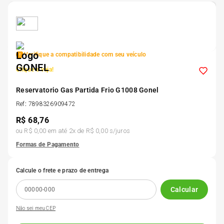
5
º
185 60r15
6
º
205 55r16
Verifique a compatibilidade com seu veículo
Clique e veja!
7
º
Pneu
Reservatorio Gas Partida Frio G1008 Gonel
8
º
Ref
:
7898326909472
195 55r15
R$
68,76
ou
R$ 0,00
em até
2
x de
R$ 0,00
s/juros
9
º
175 65 14
Formas de Pagamento
10
º
175 70r13
Calcule o frete e prazo de entrega
Calcular
Não sei meu CEP