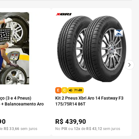
E
C
71dB
o (3 e 4 Pneus)
Kit 2 Pneus Xbri Aro 14 Fastway F3
 + Balanceamento Aro
175/75R14 86T
90
R$
439,90
de
R$
33
,
66
sem juros
No
PIX
ou
12
x
de
R$
43
,
12
sem juros