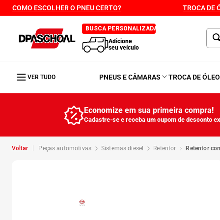
COMO ESCOLHER O PNEU CERTO?
TROCA DE 
BUSCA PERSONALIZADA
Adicione
seu veículo
PNEUS E CÂMARAS
TROCA DE ÓLE
VER TUDO
Economize em sua primeira compra!
Cadastre-se e receba um cupom de desconto ex
peças automotivas
sistemas diesel
retentor
retentor c