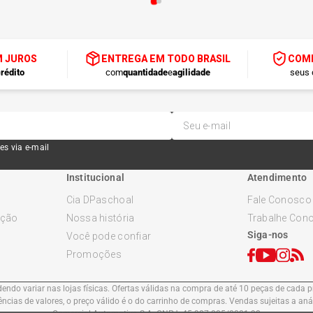
M JUROS
ENTREGA EM TODO BRASIL
COMP
rédito
com
quantidade
e
agilidade
seus 
es via e-mail
Institucional
Atendimento
Cia DPaschoal
Fale Conosco
ução
Nossa história
Trabalhe Con
Siga-nos
Você pode confiar
Promoções
ndo variar nas lojas físicas. Ofertas válidas na compra de até 10 peças de cada pr
cias de valores, o preço válido é o do carrinho de compras. Vendas sujeitas a an