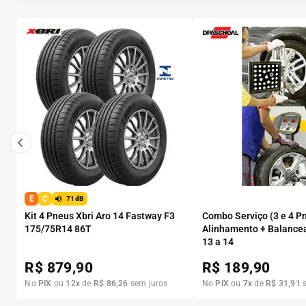
E
C
71dB
Kit 4 Pneus Xbri Aro 14 Fastway F3
Combo Serviço (3 e 4 P
175/75R14 86T
Alinhamento + Balance
13 a 14
R$
879,90
R$
189,90
No
PIX
ou
12
x
de
R$
86
,
26
sem juros
No
PIX
ou
7
x
de
R$
31
,
91
s