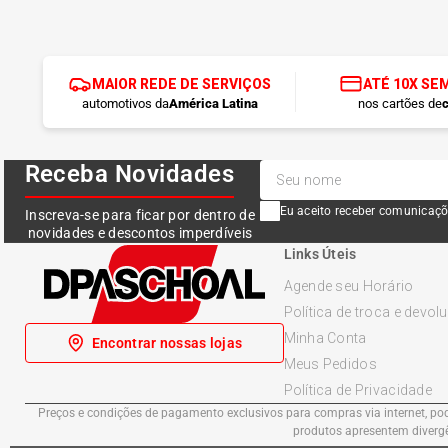
MAIOR REDE DE SERVIÇOS
ATÉ 10X SE
automotivos da
América Latina
nos cartões de
c
Receba Novidades
Eu aceito receber comunicaçõ
Inscreva-se para ficar por dentro de
novidades e descontos imperdíveis
Links Úteis
Agende seu Horário
Política de troca e devol
Minha Conta
Encontrar nossas lojas
Meus Pedidos
Política de Privacidade
Preços e condições de pagamento exclusivos para compras via internet, pode
produtos apresentem divergên