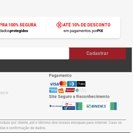
RA 100% SEGURA
ATÉ 10% DE DESCONTO
dados
protegidos
em pagamentos por
PIX
Cadastrar
Pagamento
osco
Site Seguro e Reconhecimento
oduto por cliente, até o término dos nossos estoques para internet. Caso os
álise e confirmação de dados.