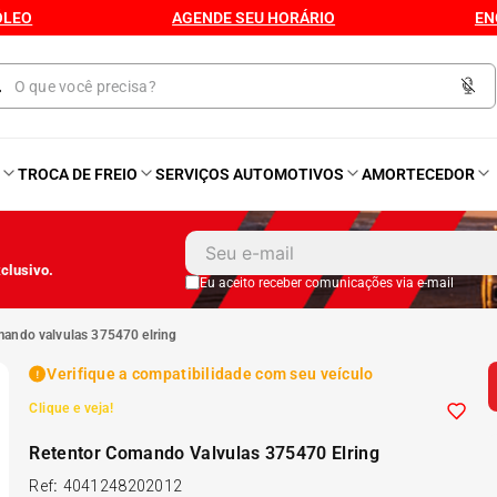
ÓLEO
AGENDE SEU HORÁRIO
EN
O
TROCA DE FREIO
SERVIÇOS AUTOMOTIVOS
AMORTECEDOR
1
º
Kit 4 Pneu
clusivo.
2
º
Bproauto
Eu aceito receber comunicações via e-mail
omando valvulas 375470 elring
3
º
Kit Pneu
Verifique a compatibilidade com seu veículo
Clique e veja!
4
º
175 65r14
Retentor Comando Valvulas 375470 Elring
5
º
175 70r14
Ref
:
4041248202012