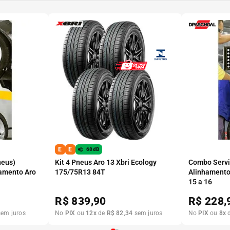
E
E
68dB
neus)
Kit 4 Pneus Aro 13 Xbri Ecology
Combo Serviç
amento Aro
175/75R13 84T
Alinhamento
15 a 16
R$
839,90
R$
228,
em juros
No
PIX
ou
12
x
de
R$
82
,
34
sem juros
No
PIX
ou
8
x