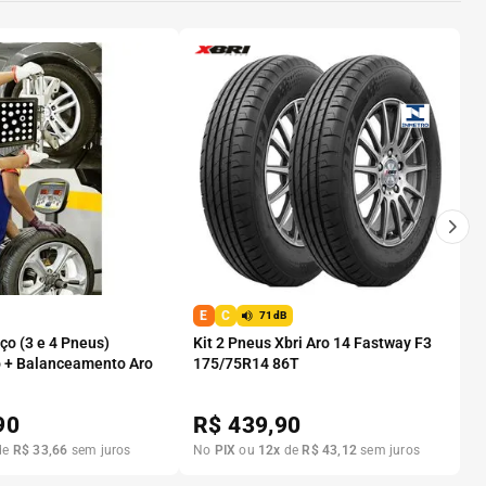
E
C
71dB
o (3 e 4 Pneus)
Kit 2 Pneus Xbri Aro 14 Fastway F3
 + Balanceamento Aro
175/75R14 86T
90
R$
439,90
de
R$
33
,
66
sem juros
No
PIX
ou
12
x
de
R$
43
,
12
sem juros