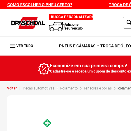
COMO ESCOLHER O PNEU CERTO?
TROCA DE 
BUSCA PERSONALIZADA
Adicione
seu veículo
PNEUS E CÂMARAS
TROCA DE ÓLE
VER TUDO
Economize em sua primeira compra!
Cadastre-se e receba um cupom de desconto ex
peças automotivas
rolamento
tensores e polias
rolame