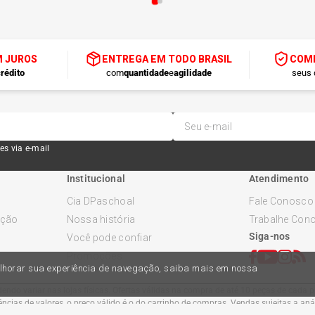
M JUROS
ENTREGA EM TODO BRASIL
COMP
rédito
com
quantidade
e
agilidade
seus 
es via e-mail
Institucional
Atendimento
Cia DPaschoal
Fale Conosco
ução
Nossa história
Trabalhe Con
Siga-nos
Você pode confiar
Promoções
melhorar sua experiência de navegação, saiba mais em nossa
ndo variar nas lojas físicas. Ofertas válidas na compra de até 10 peças de cada pr
cias de valores, o preço válido é o do carrinho de compras. Vendas sujeitas a an