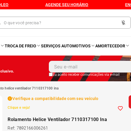
ÓLEO
AGENDE SEU HORÁRIO
EN
O
TROCA DE FREIO
SERVIÇOS AUTOMOTIVOS
AMORTECEDOR
1
º
Kit 4 Pneu
clusivo.
2
º
Kit Pneu
Eu aceito receber comunicações via e-mail
nto helice ventilador 7110317100 ina
3
º
Bproauto
Verifique a compatibilidade com seu veículo
Clique e veja!
4
º
Kit 4 Pneu Xbri Aro 13
Rolamento Helice Ventilador 7110317100 Ina
5
º
175 70r14
Ref
:
7892166006261