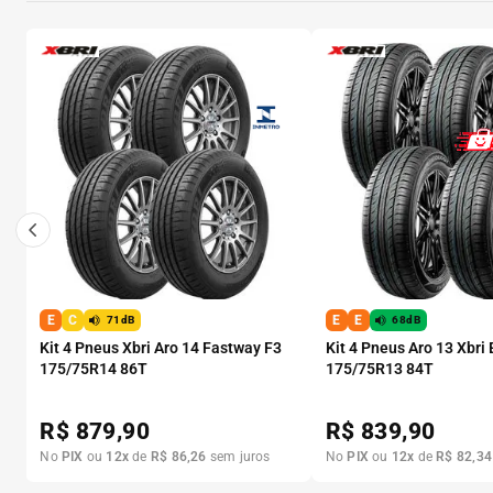
E
C
E
E
71dB
68dB
Kit 4 Pneus Xbri Aro 14 Fastway F3
Kit 4 Pneus Aro 13 Xbri
175/75R14 86T
175/75R13 84T
R$
879,90
R$
839,90
No
PIX
ou
12
x
de
R$
86
,
26
sem juros
No
PIX
ou
12
x
de
R$
82
,
34