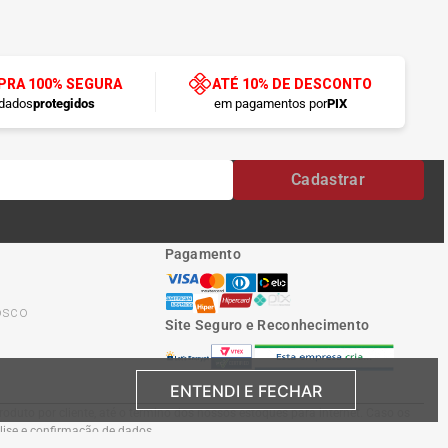
RA 100% SEGURA
ATÉ 10% DE DESCONTO
dados
protegidos
em pagamentos por
PIX
Cadastrar
Pagamento
osco
Site Seguro e Reconhecimento
ENTENDI E FECHAR
oduto por cliente, até o término dos nossos estoques para internet. Caso os
álise e confirmação de dados.