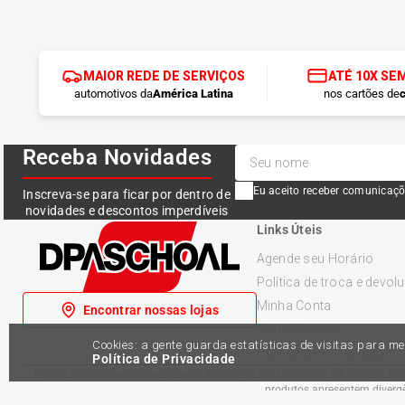
MAIOR REDE DE SERVIÇOS
ATÉ 10X SE
automotivos da
América Latina
nos cartões de
c
Receba Novidades
Eu aceito receber comunicaçõ
Inscreva-se para ficar por dentro de
novidades e descontos imperdíveis
Links Úteis
Agende seu Horário
Política de troca e devol
Minha Conta
Encontrar nossas lojas
Meus Pedidos
Cookies: a gente guarda estatísticas de visitas para 
Política de Privacidade
Política de Privacidade
Preços e condições de pagamento exclusivos para compras via internet, pode
produtos apresentem divergên