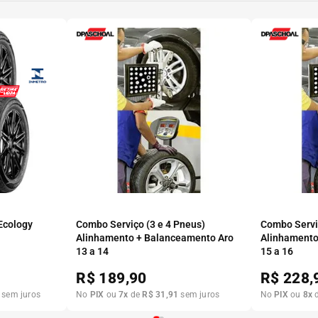
 Ecology
Combo Serviço (3 e 4 Pneus)
Combo Serviç
Alinhamento + Balanceamento Aro
Alinhamento
13 a 14
15 a 16
R$
189,90
R$
228,
sem juros
No
PIX
ou
7
x
de
R$
31
,
91
sem juros
No
PIX
ou
8
x