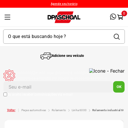
Agende seu horário
0
Adicione seu veículo
1
º
Kit 4 Pneu
Economize em sua primeira compra!
Cadastre-se e receba um cupom de desconto exclusivo.
2
º
Kit Pneu
OK
Eu aceito receber comunicações via e-mail
3
º
Bproauto
peças automotivas
rolamento
linha 6000
rolamento industrial 6072
4
º
175 65r14