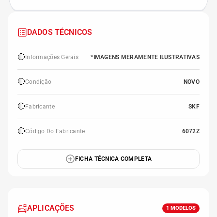
DADOS TÉCNICOS
🔴
Informações Gerais
*IMAGENS MERAMENTE ILUSTRATIVAS
🔴
Condição
NOVO
🔴
Fabricante
SKF
🔴
Código Do Fabricante
6072Z
FICHA TÉCNICA COMPLETA
APLICAÇÕES
1
MODELOS