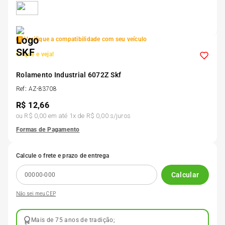
5
º
Kit 4 Pneu Xbri Aro 13
Verifique a compatibilidade com seu veículo
6
º
175 70r14
Clique e veja!
7
º
Rolamento Industrial 6072Z Skf
185 65r15
Ref
:
AZ-83708
R$
12,66
8
º
185 60r15
ou
R$ 0,00
em até
1
x de
R$ 0,00
s/juros
Formas de Pagamento
9
º
205 55r16
Calcule o frete e prazo de entrega
10
º
Pneu
Calcular
Não sei meu CEP
Mais de 75 anos de tradição;