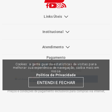
Links Úteis
Institucional
Atendimento
Pagamento
Cookies: a gente guarda estatísticas de visitas para
melhorar sua experiência de navegação, saiba mais em
Site Seguro e Reconhecimento
nossa
Política de Privacidade
ENTENDI E FECHAR
Preços e condições de pagamento exclusivos para compras via internet,
podendo variar nas lojas físicas. Ofertas válidas na compra de até 10 peças de
cada produto por cliente, até o término dos nossos estoques para internet. Caso
os produtos apresentem divergências de valores, o preço válido é o do carrinho
de compras. Vendas sujeitas a análise e confirmação de dados.