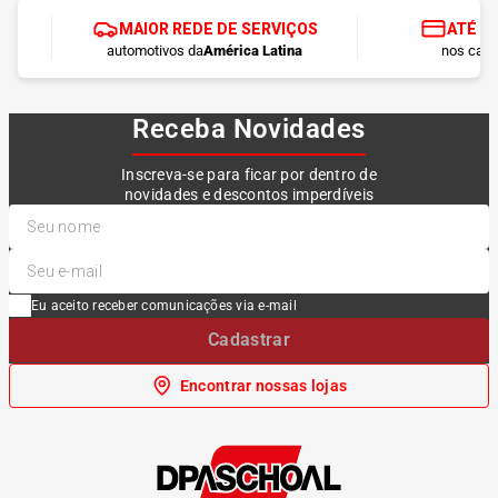
MAIOR REDE DE SERVIÇOS
ATÉ 1
automotivos da
América Latina
nos cart
Receba Novidades
Inscreva-se para ficar por dentro de
novidades e descontos imperdíveis
Eu aceito receber comunicações via e-mail
Cadastrar
Encontrar nossas lojas