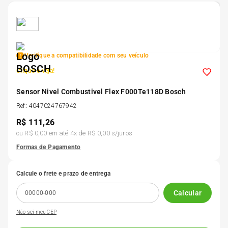
5
º
Kit 4 Pneu Xbri Aro 13
6
º
175 70r14
Verifique a compatibilidade com seu veículo
Clique e veja!
7
º
185 65r15
Sensor Nivel Combustivel Flex F000Te118D Bosch
8
º
Ref
:
4047024767942
185 60r15
R$
111,26
ou
R$ 0,00
em até
4
x de
R$ 0,00
s/juros
9
º
205 55r16
Formas de Pagamento
10
º
Pneu
Calcule o frete e prazo de entrega
Calcular
Não sei meu CEP