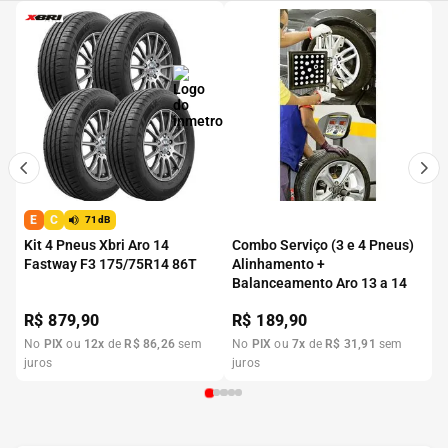
E
C
71dB
Kit 4 Pneus Xbri Aro 14
Combo Serviço (3 e 4 Pneus)
Fastway F3 175/75R14 86T
Alinhamento +
Balanceamento Aro 13 a 14
R$
879,90
R$
189,90
No
PIX
ou
12
x
de
R$
86
,
26
sem
No
PIX
ou
7
x
de
R$
31
,
91
sem
juros
juros