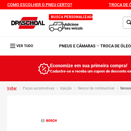
COMO ESCOLHER O PNEU CERTO?
TROCA DE 
BUSCA PERSONALIZADA
Adicione
seu veículo
PNEUS E CÂMARAS
TROCA DE ÓLE
VER TUDO
Economize em sua primeira compra!
Cadastre-se e receba um cupom de desconto ex
peças automotivas
injeção
sensor de combustível
senso