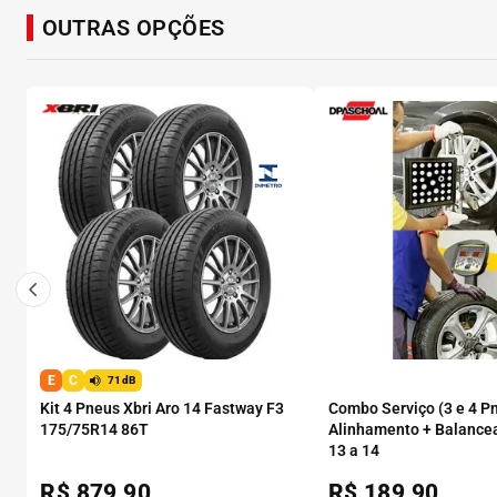
OUTRAS OPÇÕES
E
C
71dB
Kit 4 Pneus Xbri Aro 14 Fastway F3
Combo Serviço (3 e 4 P
175/75R14 86T
Alinhamento + Balance
13 a 14
R$
879,90
R$
189,90