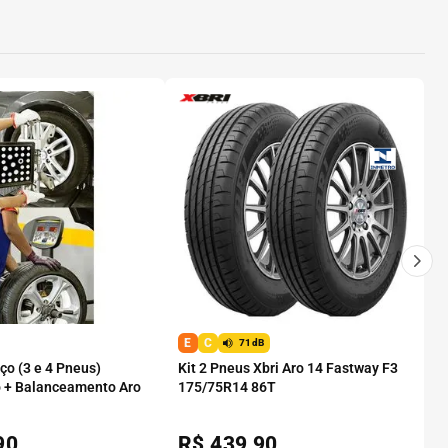
E
C
71dB
o (3 e 4 Pneus)
Kit 2 Pneus Xbri Aro 14 Fastway F3
 + Balanceamento Aro
175/75R14 86T
90
R$
439,90