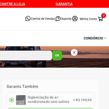
CONTRE A LOJA
GARANTIA
0
Central de Vendas
Suporte
CONSÓRCIO
OK
Garanta Também
higienização de ar-
+
R$ 199,90
condicionado com ozônio