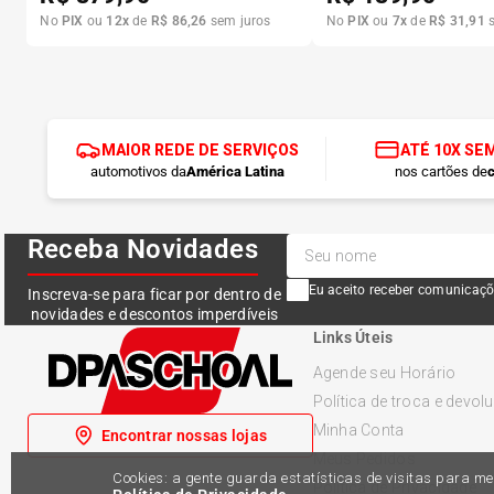
No
PIX
ou
12
x
de
R$
86
,
26
sem juros
No
PIX
ou
7
x
de
R$
31
,
91
s
MAIOR REDE DE SERVIÇOS
ATÉ 10X SE
automotivos da
América Latina
nos cartões de
c
Receba Novidades
Eu aceito receber comunicaçõ
Inscreva-se para ficar por dentro de
novidades e descontos imperdíveis
Links Úteis
Agende seu Horário
Política de troca e devol
Minha Conta
Encontrar nossas lojas
Meus Pedidos
Cookies: a gente guarda estatísticas de visitas para 
Política de Privacidade