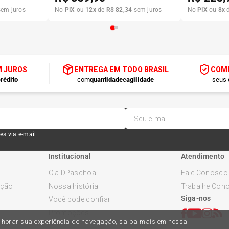
em juros
No
PIX
ou
12
x
de
R$
82
,
34
sem juros
No
PIX
ou
8
x
M JUROS
ENTREGA EM TODO BRASIL
COMP
rédito
com
quantidade
e
agilidade
seus 
es via e-mail
Institucional
Atendimento
Cia DPaschoal
Fale Conosco
ução
Nossa história
Trabalhe Con
Siga-nos
Você pode confiar
Promoções
melhorar sua experiência de navegação, saiba mais em nossa