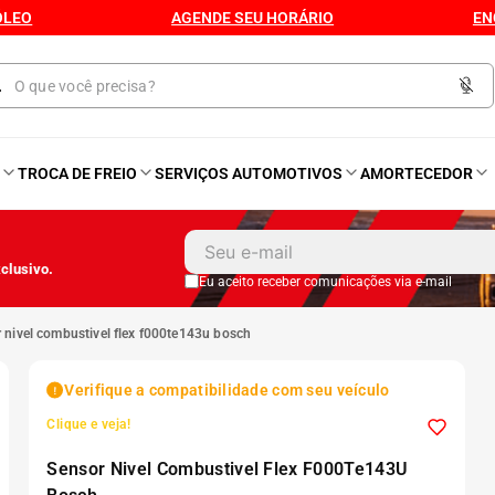
ÓLEO
AGENDE SEU HORÁRIO
EN
O
TROCA DE FREIO
SERVIÇOS AUTOMOTIVOS
AMORTECEDOR
1
º
Kit 4 Pneu
clusivo.
2
º
Kit Pneu
Eu aceito receber comunicações via e-mail
r nivel combustivel flex f000te143u bosch
3
º
Bproauto
Verifique a compatibilidade com seu veículo
4
º
175 65r14
Clique e veja!
Sensor Nivel Combustivel Flex F000Te143U
5
º
Kit 4 Pneu Xbri Aro 13