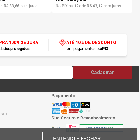
de
R$
33
,
66
sem juros
No
PIX
ou
12
x
de
R$
43
,
12
sem juros
RA 100% SEGURA
ATÉ 10% DE DESCONTO
dados
protegidos
em pagamentos por
PIX
Cadastrar
Pagamento
osco
Site Seguro e Reconhecimento
ENTENDI E FECHAR