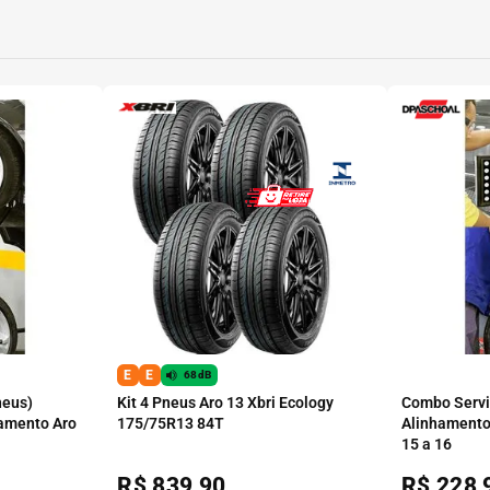
E
E
68dB
neus)
Kit 4 Pneus Aro 13 Xbri Ecology
Combo Serviç
amento Aro
175/75R13 84T
Alinhamento
15 a 16
R$
839,90
R$
228,