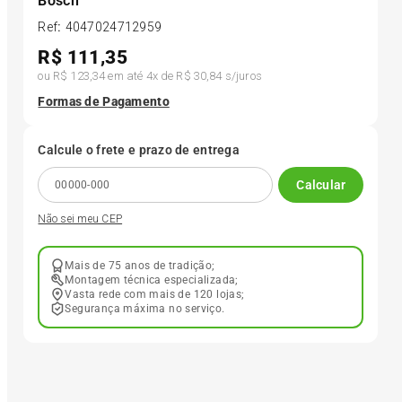
Bosch
Ref
:
4047024712959
6
º
175 70r14
R$
111,35
ou
R$ 123,34
em até
4
x de
R$ 30,84
s/juros
7
º
185 65r15
Formas de Pagamento
8
º
185 60r15
Calcule o frete e prazo de entrega
Calcular
9
º
205 55r16
Não sei meu CEP
10
º
Pneu
Mais de 75 anos de tradição;
Montagem técnica especializada;
Vasta rede com mais de 120 lojas;
Segurança máxima no serviço.