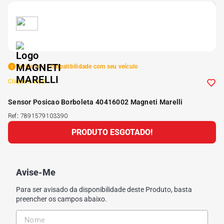
5
º
Kit 4 Pneu Xbri Aro 13
6
º
175 70r14
Verifique a compatibilidade com seu veículo
7
º
185 65r15
Clique e veja!
Sensor Posicao Borboleta 40416002 Magneti Marelli
8
º
185 60r15
Ref
:
7891579103390
PRODUTO ESGOTADO!
9
º
205 55r16
10
º
Pneu
Avise-Me
Para ser avisado da disponibilidade deste Produto, basta
preencher os campos abaixo.