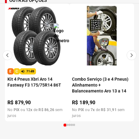
OUTRAS OPÇÕES
E
C
71dB
Kit 4 Pneus Xbri Aro 14
Combo Serviço (3 e 4 Pneus)
Fastway F3 175/75R14 86T
Alinhamento +
Balanceamento Aro 13 a 14
R$
879,90
R$
189,90
No
PIX
ou
12
x
de
R$
86
,
26
sem
No
PIX
ou
7
x
de
R$
31
,
91
sem
juros
juros