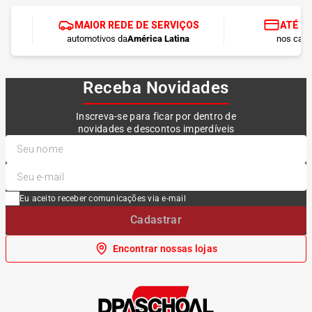
MAIOR REDE DE SERVIÇOS
ATÉ 1
automotivos da
América Latina
nos cart
Receba Novidades
Inscreva-se para ficar por dentro de
novidades e descontos imperdíveis
Eu aceito receber comunicações via e-mail
Cadastrar
Encontrar nossas lojas