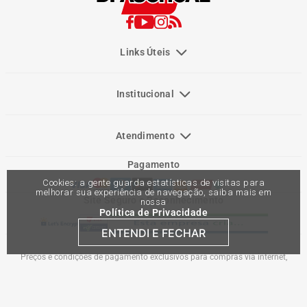
Links Úteis
Institucional
Atendimento
Pagamento
Cookies: a gente guarda estatísticas de visitas para
melhorar sua experiência de navegação, saiba mais em
Site Seguro e Reconhecimento
nossa
Política de Privacidade
ENTENDI E FECHAR
Preços e condições de pagamento exclusivos para compras via internet,
podendo variar nas lojas físicas. Ofertas válidas na compra de até 10 peças de
cada produto por cliente, até o término dos nossos estoques para internet. Caso
os produtos apresentem divergências de valores, o preço válido é o do carrinho
de compras. Vendas sujeitas a análise e confirmação de dados.