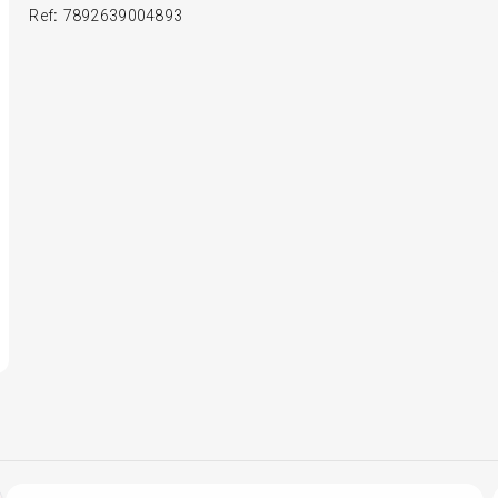
Ref
:
7892639004893
6
º
175 70r14
7
º
185 65r15
8
º
185 60r15
9
º
195 55r15
10
º
Pneu