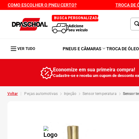
COMO ESCOLHER O PNEU CERTO?
TROCA DE 
BUSCA PERSONALIZADA
Adicione
seu veículo
PNEUS E CÂMARAS
TROCA DE ÓLE
VER TUDO
Economize em sua primeira compra!
Cadastre-se e receba um cupom de desconto ex
peças automotivas
injeção
sensor temperatura
sensor t