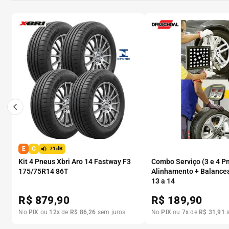
E
C
71dB
Kit 4 Pneus Xbri Aro 14 Fastway F3
Combo Serviço (3 e 4 P
175/75R14 86T
Alinhamento + Balance
13 a 14
R$
879,90
R$
189,90
No
PIX
ou
12
x
de
R$
86
,
26
sem juros
No
PIX
ou
7
x
de
R$
31
,
91
s