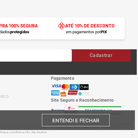
RA 100% SEGURA
ATÉ 10% DE DESCONTO
dados
protegidos
em pagamentos por
PIX
Cadastrar
Pagamento
osco
Site Seguro e Reconhecimento
ENTENDI E FECHAR
oduto por cliente, até o término dos nossos estoques para internet. Caso os
álise e confirmação de dados.