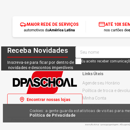
MAIOR REDE DE SERVIÇOS
ATÉ 10X SE
automotivos da
América Latina
nos cartões de
c
Receba Novidades
Eu aceito receber comunicaçõ
Inscreva-se para ficar por dentro de
novidades e descontos imperdíveis
Links Úteis
Agende seu Horário
Política de troca e devol
Minha Conta
Encontrar nossas lojas
Meus Pedidos
Cookies: a gente guarda estatísticas de visitas para 
Política de Privacidade
Política de Privacidade
Preços e condições de pagamento exclusivos para compras via internet, pode
produtos apresentem divergên