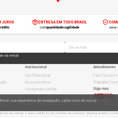
M JUROS
ENTREGA EM TODO BRASIL
COMP
rédito
com
quantidade
e
agilidade
seus 
es via e-mail
Institucional
Atendimento
Cia DPaschoal
Fale Conosco
ução
Nossa história
Trabalhe Con
Siga-nos
Você pode confiar
Promoções
melhorar sua experiência de navegação, saiba mais em nossa
ndo variar nas lojas físicas. Ofertas válidas na compra de até 10 peças de cada pr
cias de valores, o preço válido é o do carrinho de compras. Vendas sujeitas a an