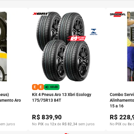
E
E
68dB
neus)
Kit 4 Pneus Aro 13 Xbri Ecology
Combo Serviç
amento Aro
175/75R13 84T
Alinhamento
15 a 16
R$
839,90
R$
228,
em juros
No
PIX
ou
12
x
de
R$
82
,
34
sem juros
No
PIX
ou
8
x