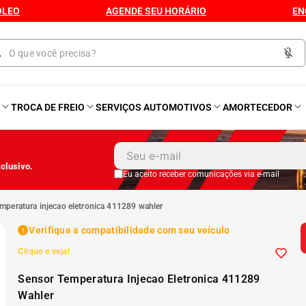
ÓLEO
AGENDE SEU HORÁRIO
EN
O
TROCA DE FREIO
SERVIÇOS AUTOMOTIVOS
AMORTECEDOR
1
º
Kit 4 Pneu
clusivo.
2
º
Kit Pneu
Eu aceito receber comunicações via e-mail
emperatura injecao eletronica 411289 wahler
3
º
Bproauto
Verifique a compatibilidade com seu veículo
Clique e veja!
4
º
175 65r14
Sensor Temperatura Injecao Eletronica 411289
5
º
Kit 4 Pneu Xbri Aro 13
Wahler