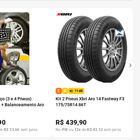
E
C
71dB
o (3 e 4 Pneus)
Kit 2 Pneus Xbri Aro 14 Fastway F3
 + Balanceamento Aro
175/75R14 86T
90
R$
439,90
de
R$
33
,
66
sem juros
No
PIX
ou
12
x
de
R$
43
,
12
sem juros