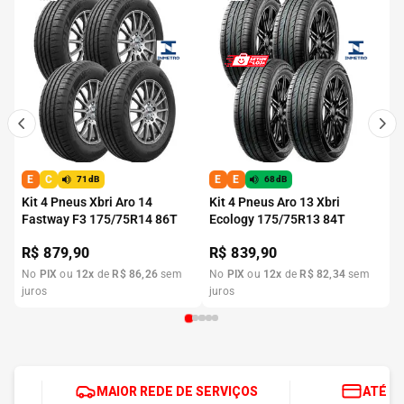
E
C
E
E
71dB
68dB
Kit 4 Pneus Xbri Aro 14
Kit 4 Pneus Aro 13 Xbri
Fastway F3 175/75R14 86T
Ecology 175/75R13 84T
R$
879,90
R$
839,90
No
PIX
ou
12
x
de
R$
86
,
26
sem
No
PIX
ou
12
x
de
R$
82
,
34
sem
juros
juros
MAIOR REDE DE SERVIÇOS
ATÉ 1