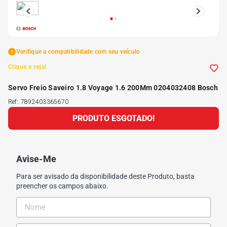
5
º
175 70r14
6
º
185 65r15
Verifique a compatibilidade com seu veículo
Clique e veja!
7
º
185 60r15
Servo Freio Saveiro 1.8 Voyage 1.6 200Mm 0204032408 Bosch
Ref
:
7892403365670
8
º
205 55r16
PRODUTO ESGOTADO!
9
º
Pneu
Avise-Me
10
º
175 65 14
Para ser avisado da disponibilidade deste Produto, basta
preencher os campos abaixo.