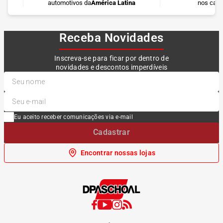
automotivos da
América Latina
nos cart
Receba Novidades
Inscreva-se para ficar por dentro de
novidades e descontos imperdíveis
Eu aceito receber comunicações via e-mail
Cadastrar
Encontrar nossas lojas