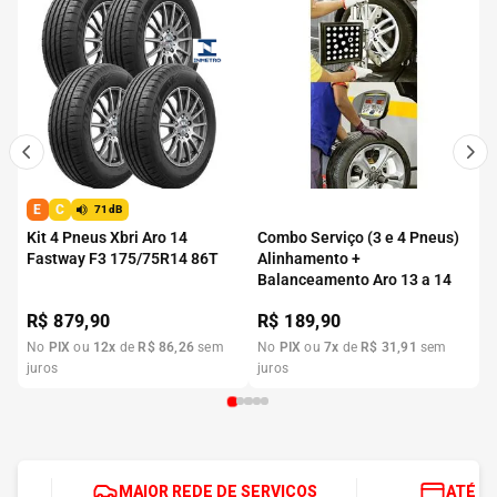
E
C
71dB
Kit 4 Pneus Xbri Aro 14
Combo Serviço (3 e 4 Pneus)
Fastway F3 175/75R14 86T
Alinhamento +
Balanceamento Aro 13 a 14
R$
879,90
R$
189,90
No
PIX
ou
12
x
de
R$
86
,
26
sem
No
PIX
ou
7
x
de
R$
31
,
91
sem
juros
juros
MAIOR REDE DE SERVIÇOS
ATÉ 1