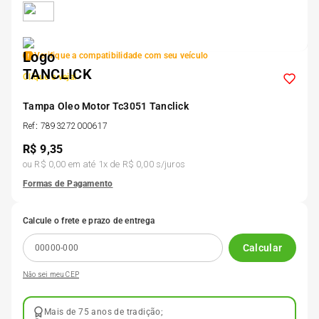
5
º
Kit 4 Pneu Xbri Aro 13
Verifique a compatibilidade com seu veículo
6
º
175 70r14
Clique e veja!
7
º
Tampa Oleo Motor Tc3051 Tanclick
185 65r15
Ref
:
7893272000617
R$
9,35
8
º
185 60r15
ou
R$ 0,00
em até
1
x de
R$ 0,00
s/juros
Formas de Pagamento
9
º
205 55r16
Calcule o frete e prazo de entrega
10
º
Pneu
Calcular
Não sei meu CEP
Mais de 75 anos de tradição;