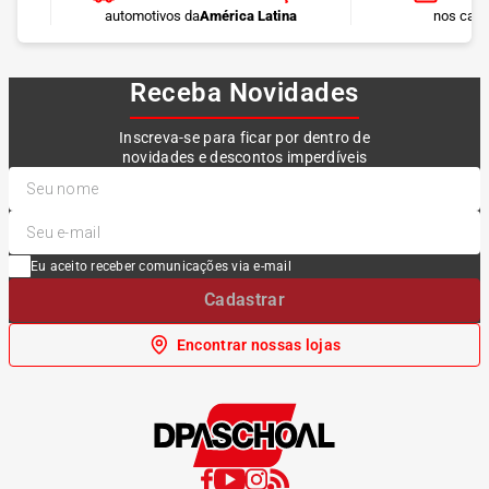
automotivos da
América Latina
nos cart
Receba Novidades
Inscreva-se para ficar por dentro de
novidades e descontos imperdíveis
Eu aceito receber comunicações via e-mail
Cadastrar
Encontrar nossas lojas