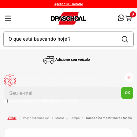
Agende seu horário
0
Adicione seu veículo
1
º
Kit 4 Pneu
Economize em sua primeira compra!
Cadastre-se e receba um cupom de desconto exclusivo.
2
º
Kit Pneu
OK
Eu aceito receber comunicações via e-mail
3
º
Bproauto
peças automotivas
motor
tampa
tampa oleo motor tc3051 tanclick
4
º
175 65r14