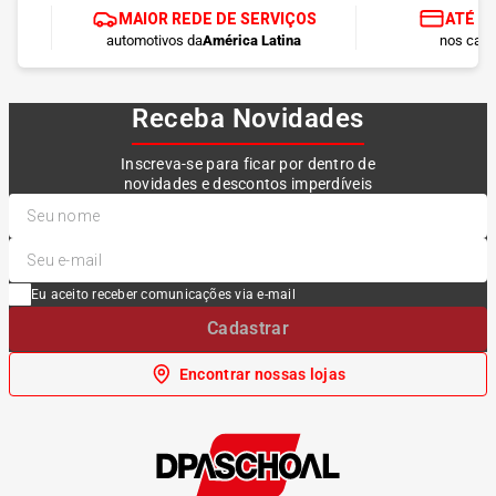
MAIOR REDE DE SERVIÇOS
ATÉ 1
automotivos da
América Latina
nos cart
Receba Novidades
Inscreva-se para ficar por dentro de
novidades e descontos imperdíveis
Eu aceito receber comunicações via e-mail
Cadastrar
Encontrar nossas lojas