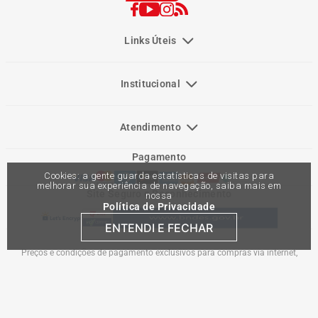
Links Úteis
Institucional
Atendimento
Pagamento
Cookies: a gente guarda estatísticas de visitas para
melhorar sua experiência de navegação, saiba mais em
Site Seguro e Reconhecimento
nossa
Política de Privacidade
ENTENDI E FECHAR
Preços e condições de pagamento exclusivos para compras via internet,
podendo variar nas lojas físicas. Ofertas válidas na compra de até 10 peças de
cada produto por cliente, até o término dos nossos estoques para internet. Caso
os produtos apresentem divergências de valores, o preço válido é o do carrinho
de compras. Vendas sujeitas a análise e confirmação de dados.
Comercial Automotiva S.A. CNPJ: 45.987.005/0001-98