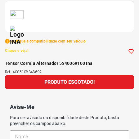
5
º
175 70r14
6
º
185 65r15
Verifique a compatibilidade com seu veículo
7
º
185 60r15
Clique e veja!
Tensor Correia Alternador 5340069100 Ina
8
º
205 55r16
Ref
:
4005108348692
PRODUTO ESGOTADO!
9
º
Pneu
10
º
175 65 14
Avise-Me
Para ser avisado da disponibilidade deste Produto, basta
preencher os campos abaixo.