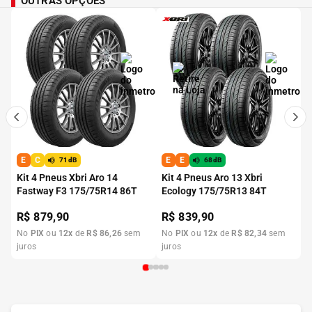
OUTRAS OPÇÕES
E
C
E
E
71dB
68dB
Kit 4 Pneus Xbri Aro 14
Kit 4 Pneus Aro 13 Xbri
Fastway F3 175/75R14 86T
Ecology 175/75R13 84T
R$
879,90
R$
839,90
No
PIX
ou
12
x
de
R$
86
,
26
sem
No
PIX
ou
12
x
de
R$
82
,
34
sem
juros
juros