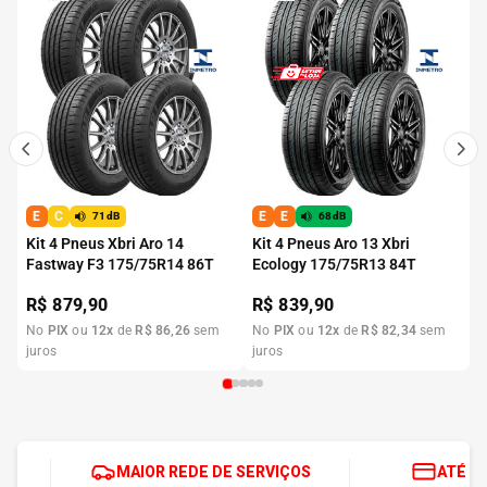
E
C
E
E
71dB
68dB
Kit 4 Pneus Xbri Aro 14
Kit 4 Pneus Aro 13 Xbri
Fastway F3 175/75R14 86T
Ecology 175/75R13 84T
R$
879,90
R$
839,90
No
PIX
ou
12
x
de
R$
86
,
26
sem
No
PIX
ou
12
x
de
R$
82
,
34
sem
juros
juros
MAIOR REDE DE SERVIÇOS
ATÉ 1