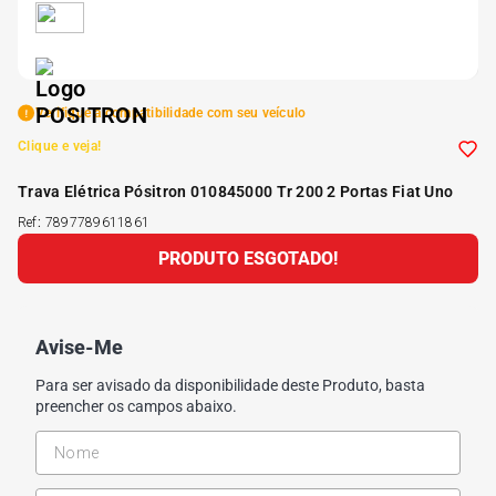
5
º
175 70r14
6
º
185 65r15
Verifique a compatibilidade com seu veículo
Clique e veja!
7
º
185 60r15
Trava Elétrica Pósitron 010845000 Tr 200 2 Portas Fiat Uno
Ref
:
7897789611861
8
º
205 55r16
PRODUTO ESGOTADO!
9
º
Pneu
Avise-Me
10
º
175 65 14
Para ser avisado da disponibilidade deste Produto, basta
preencher os campos abaixo.