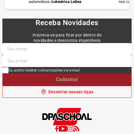
automotivos da
América Latina
nos cart
Receba Novidades
Inscreva-se para ficar por dentro de
novidades e descontos imperdíveis
Eu aceito receber comunicações via e-mail
Cadastrar
Encontrar nossas lojas