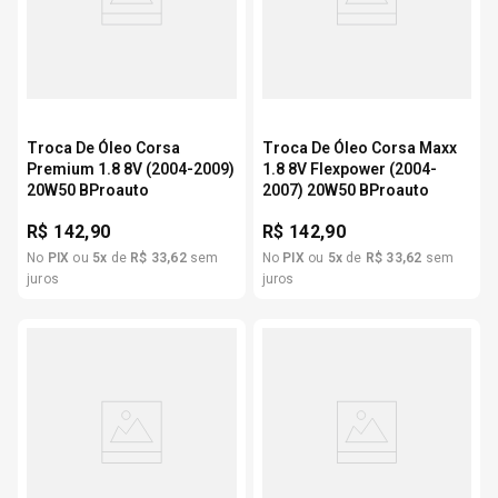
Troca De Óleo Corsa
Troca De Óleo Corsa Maxx
Premium 1.8 8V (2004-2009)
1.8 8V Flexpower (2004-
20W50 BProauto
2007) 20W50 BProauto
R$
142,90
R$
142,90
No
PIX
ou
5
x
de
R$
33
,
62
sem
No
PIX
ou
5
x
de
R$
33
,
62
sem
juros
juros