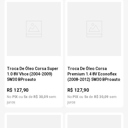
Troca De Óleo Corsa Super
Troca De Óleo Corsa
1.0 8V Vhce (2004-2009)
Premium 1.4 8V Econoflex
5W30 BProauto
(2008-2012) 5W30 BProauto
R$
127,90
R$
127,90
No
PIX
ou
5
x
de
R$
30
,
09
sem
No
PIX
ou
5
x
de
R$
30
,
09
sem
juros
juros