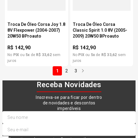
Troca De Óleo Corsa Joy 1.8
Troca De Óleo Corsa
8V Flexpower (2004-2007)
Classic Spirit 1.0 8V (2005-
20W50 BProauto
2009) 20W50 BProauto
R$
142,90
R$
142,90
No
PIX
ou
5
x
de
R$
33
,
62
sem
No
PIX
ou
5
x
de
R$
33
,
62
sem
juros
juros
1
2
3
Receba Novidades
Inscreva-se para ficar por dentro
de novidades e descontos
imperdíveis