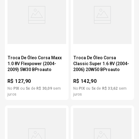
Troca De Óleo Corsa Maxx
Troca De Óleo Corsa
1.0 8V Flexpower (2004-
Classic Super 1.6 8V (2004-
2009) 5W30 BProauto
2006) 20W50 BProauto
R$
127,90
R$
142,90
No
PIX
ou
5
x
de
R$
30
,
09
sem
No
PIX
ou
5
x
de
R$
33
,
62
sem
juros
juros