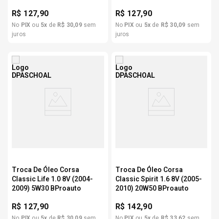
R$
127,90
R$
127,90
No
PIX
ou
5
x
de
R$
30
,
09
sem
No
PIX
ou
5
x
de
R$
30
,
09
sem
juros
juros
Troca De Óleo Corsa
Troca De Óleo Corsa
Classic Life 1.0 8V (2004-
Classic Spirit 1.6 8V (2005-
2009) 5W30 BProauto
2010) 20W50 BProauto
R$
127,90
R$
142,90
No
PIX
ou
5
x
de
R$
30
,
09
sem
No
PIX
ou
5
x
de
R$
33
,
62
sem