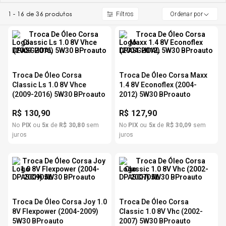
1
-
16
de
36
produtos
5
º
Ordenar por
Kit 4 Pneu Xbri Aro 13
6
º
175 70r14
7
º
Troca De Óleo Corsa
Troca De Óleo Corsa Maxx
185 65r15
Classic Ls 1.0 8V Vhce
1.4 8V Econoflex (2004-
(2009-2016) 5W30 BProauto
2012) 5W30 BProauto
8
º
185 60r15
R$
130,90
R$
127,90
No
PIX
ou
5
x
de
R$
30
,
80
sem
No
PIX
ou
5
x
de
R$
30
,
09
sem
juros
juros
9
º
205 55r16
10
º
Pneu
Troca De Óleo Corsa Joy 1.0
Troca De Óleo Corsa
8V Flexpower (2004-2009)
Classic 1.0 8V Vhc (2002-
5W30 BProauto
2007) 5W30 BProauto