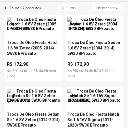
1
-
16
de
29
produtos
5
º
Ordenar por
Kit 4 Pneu Xbri Aro 13
6
º
175 70r14
7
º
Troca De Óleo Fiesta Hatch
Troca De Óleo Fiesta Sedan
185 65r15
1.6 8V Zetec (2005-2014)
1.6 8V Zetec (2004-2014)
5W30 BProauto
5W30 BProauto
8
º
185 60r15
R$
172,90
R$
172,90
No
PIX
ou
6
x
de
R$
33
,
90
sem
No
PIX
ou
6
x
de
R$
33
,
90
sem
juros
juros
9
º
195 55r15
10
º
Pneu
Troca De Óleo Fiesta Sedan
Troca De Óleo Fiesta Hatch
Se 1.6 8V Zetec (2014-2014)
Se 1.6 16V Sigma (2011-
5W30 BProauto
2020) 5W30 BProauto