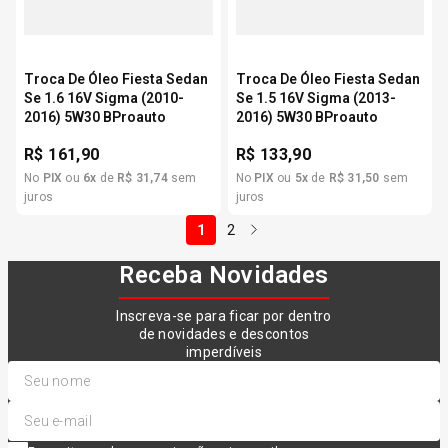
Troca De Óleo Fiesta Sedan
Troca De Óleo Fiesta Sedan
Se 1.6 16V Sigma (2010-
Se 1.5 16V Sigma (2013-
2016) 5W30 BProauto
2016) 5W30 BProauto
R$
161,90
R$
133,90
No
PIX
ou
6
x
de
R$
31
,
74
sem
No
PIX
ou
5
x
de
R$
31
,
50
sem
juros
juros
1
2
Receba Novidades
Inscreva-se para ficar por dentro
de novidades e descontos
imperdíveis