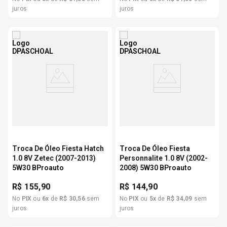
juros
juros
Troca De Óleo Fiesta Hatch
Troca De Óleo Fiesta
1.0 8V Zetec (2007-2013)
Personnalite 1.0 8V (2002-
5W30 BProauto
2008) 5W30 BProauto
R$
155,90
R$
144,90
No
PIX
ou
6
x
de
R$
30
,
56
sem
No
PIX
ou
5
x
de
R$
34
,
09
sem
juros
juros