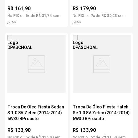
R$
161,90
R$
179,90
No
PIX
ou
6
x
de
R$
31
,
74
sem
No
PIX
ou
7
x
de
R$
30
,
23
sem
juros
juros
Troca De Óleo Fiesta Sedan
Troca De Óleo Fiesta Hatch
S 1.0 8V Zetec (2014-2014)
Se 1.0 8V Zetec (2014-2014)
5W30 BProauto
5W30 BProauto
R$
133,90
R$
133,90
No
PIX
ou
5
x
de
R$
31
,
50
sem
No
PIX
ou
5
x
de
R$
31
,
50
sem