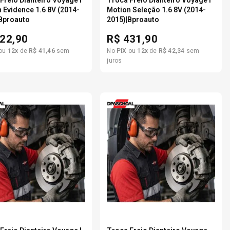
Freio Dianteiro Voyage I
Troca Freio Dianteiro Voyage I
 Evidence 1.6 8V (2014-
Motion Seleção 1.6 8V (2014-
Bproauto
2015)|Bproauto
22,90
R$
431,90
ou
12
x
de
R$
41
,
46
sem
No
PIX
ou
12
x
de
R$
42
,
34
sem
juros