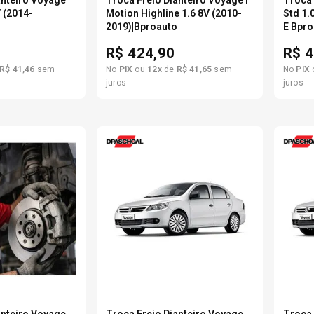
V (2014-
Motion Highline 1.6 8V (2010-
Std 1.
o
2019)|Bproauto
E Bpro
R$
424,90
R$
4
R$
41
,
46
sem
No
PIX
ou
12
x
de
R$
41
,
65
sem
No
PIX
juros
juros