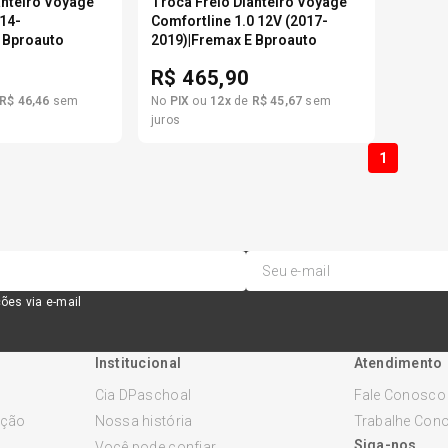
anteiro Voyage
Troca Freio Dianteiro Voyage
014-
Comfortline 1.0 12V (2017-
 Bproauto
2019)|Fremax E Bproauto
R$
465,90
R$
46
,
46
sem
No
PIX
ou
12
x
de
R$
45
,
67
sem
juros
1
ões via e-mail
Institucional
Atendimento
Cia DPaschoal
Fale Conosco
ução
Nossa história
Trabalhe Con
Siga-nos
Você pode confiar