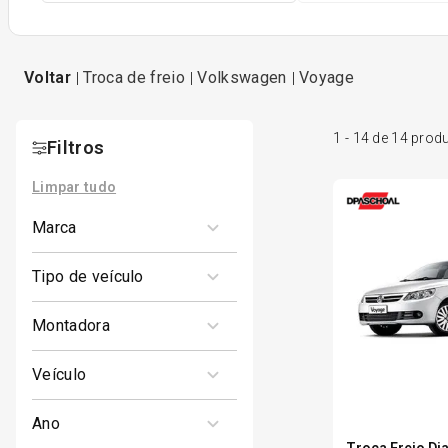
troca de freio
volkswagen
voyage
1
-
14
de
14
prod
Filtros
Limpar tudo
marca
DPASCHOAL
tipo de veículo
1
Carro
montadora
VOLKSWAGEN
veículo
VOYAGE COMFORTLINE
ano
SEDAN
Troca Freio Di