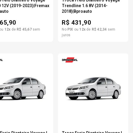
0 12V (2019-2023)|Fremax
Trendline 1.6 8V (2014-
auto
2018)|Bproauto
65,90
R$
431,90
ou
12
x
de
R$
45
,
67
sem
No
PIX
ou
12
x
de
R$
42
,
34
sem
juros