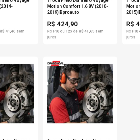
anteiro Voyage
Troca Freio Dianteiro Voyage I
Troca 
 (2014-
Motion Comfort 1.6 8V (2010-
Motion
o
2019)|Bproauto
2015)|
R$
424,90
R$
4
R$
41
,
46
sem
No
PIX
ou
12
x
de
R$
41
,
65
sem
No
PIX
juros
juros