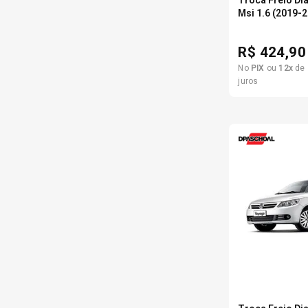
Troca Freio Di
Msi 1.6 (2019-
R$
424,90
No
PIX
ou
12
x
de
juros