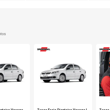
6
º
175 70r14
7
º
185 65r15
utos
8
º
185 60r15
9
º
205 55r16
0
º
Pneu
anteiro Voyage
Troca Freio Dianteiro Voyage I
Troca 