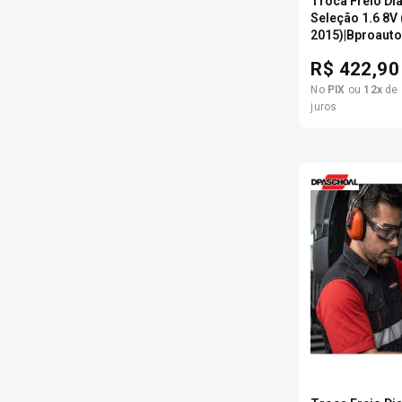
Troca Freio Di
Seleção 1.6 8V
2015)|Bproaut
R$
422,90
No
PIX
ou
12
x
de
juros