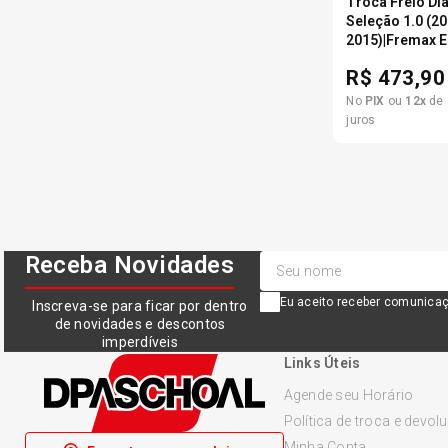
Troca Freio Di
Seleção 1.0 (2
2015)|Fremax E
R$
473,90
No
PIX
ou
12
x
de
juros
Receba Novidades
Eu aceito receber comunicaç
Inscreva-se para ficar por dentro
de novidades e descontos
imperdíveis
Links Úteis
Agende seu Horário
Política de troca e devol
Minha Conta