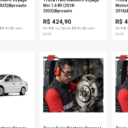
anteiro Voyage
Troca Freio Dianteiro Voyage
Troca 
2023)|Bproauto
Msi 1.6 8V (2018-
Motion
2023)|Bproauto
2016)|
R$
424,90
R$
4
R$
41
,
65
sem
No
PIX
ou
12
x
de
R$
41
,
65
sem
No
PIX
juros
juros