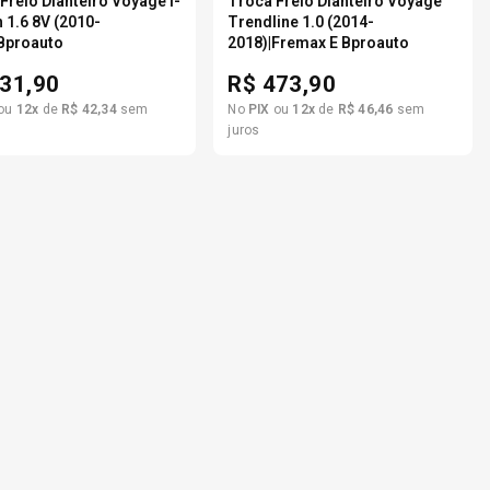
Freio Dianteiro Voyage I-
Troca Freio Dianteiro Voyage
 1.6 8V (2010-
Trendline 1.0 (2014-
Bproauto
2018)|Fremax E Bproauto
31,90
R$
473,90
ou
12
x
de
R$
42
,
34
sem
No
PIX
ou
12
x
de
R$
46
,
46
sem
juros