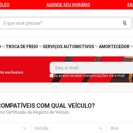
ÓLEO
AGENDE SEU HORÁRIO
EN
O
TROCA DE FREIO
SERVIÇOS AUTOMOTIVOS
AMORTECEDOR
1
º
Kit 4 Pneu
o exclusivo.
2
º
Kit Pneu
Eu aceito receber comunicações via e-mail
3
º
Bproauto
OMPATÍVEIS COM QUAL VEÍCULO?
4
º
175 65r14
no Certificado de Registro de Veículo.
5
º
Kit 4 Pneu Xbri Aro 13
Versão
Ano