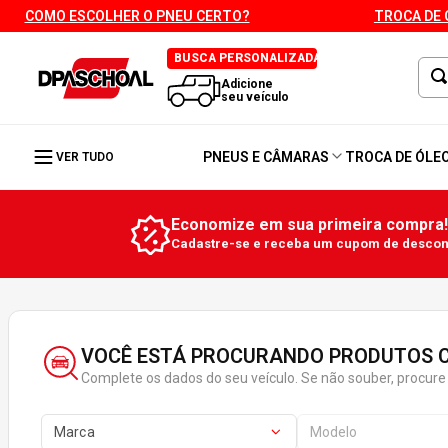
COMO ESCOLHER O PNEU CERTO?
TROCA DE 
BUSCA PERSONALIZADA
Adicione
seu veículo
PNEUS E CÂMARAS
TROCA DE ÓLE
VER TUDO
Economize em sua primeira compra!
Cadastre-se e receba um cupom de descont
VOCÊ ESTÁ PROCURANDO PRODUTOS C
Complete os dados do seu veículo. Se não souber, procure 
Marca
Modelo