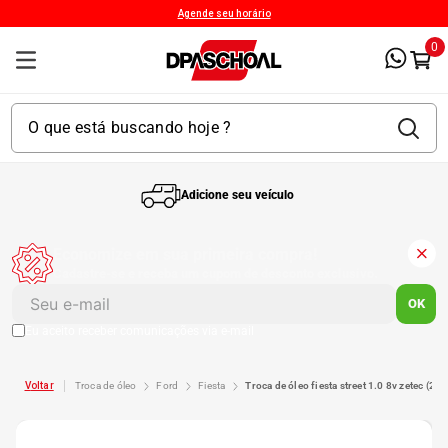
Agende seu horário
0
Adicione seu veículo
1
º
Kit 4 Pneu
Economize em sua primeira compra!
Cadastre-se e receba um cupom de desconto exclusivo.
2
º
Kit Pneu
OK
Eu aceito receber comunicações via e-mail
3
º
Bproauto
troca de óleo
ford
fiesta
troca de óleo fiesta street 1.0 8v zetec 
4
º
175 65r14