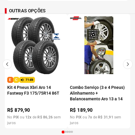
OUTRAS OPÇÕES
E
C
71dB
Kit 4 Pneus Xbri Aro 14
Combo Serviço (3 e 4 Pneus)
Fastway F3 175/75R14 86T
Alinhamento +
Balanceamento Aro 13 a 14
R$
879,90
R$
189,90
No
PIX
ou
12
x
de
R$
86
,
26
sem
No
PIX
ou
7
x
de
R$
31
,
91
sem
juros
juros