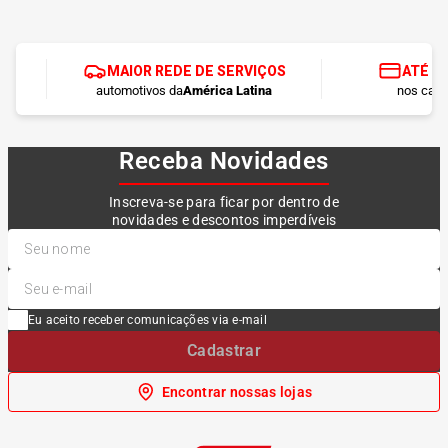
MAIOR REDE DE SERVIÇOS
ATÉ 1
automotivos da
América Latina
nos cart
Receba Novidades
Inscreva-se para ficar por dentro de
novidades e descontos imperdíveis
Eu aceito receber comunicações via e-mail
Cadastrar
Encontrar nossas lojas