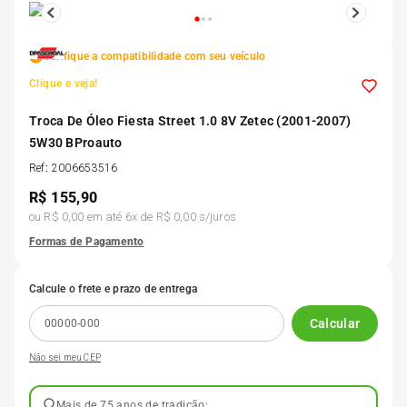
5
º
Kit 4 Pneu Xbri Aro 13
Verifique a compatibilidade com seu veículo
6
º
175 70r14
Clique e veja!
Troca De Óleo Fiesta Street 1.0 8V Zetec (2001-2007)
7
º
185 65r15
5W30 BProauto
Ref
:
2006653516
8
º
185 60r15
R$
155,90
ou
R$ 0,00
em até
6
x de
R$ 0,00
s/juros
Formas de Pagamento
9
º
195 55r15
Calcule o frete e prazo de entrega
10
º
Pneu
Calcular
Não sei meu CEP
Mais de 75 anos de tradição;