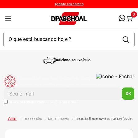
Agende seu horário
0
Adicione seu veículo
1
º
Kit 4 Pneu
Economize em sua primeira compra!
Cadastre-se e receba um cupom de desconto exclusivo.
2
º
Bproauto
OK
Eu aceito receber comunicações via e-mail
3
º
Kit 4 Pneu Xbri Aro 13
troca de óleo
kia
picanto
troca de óleo picanto ex 1.0 12v (2006-2
4
º
175 70r14