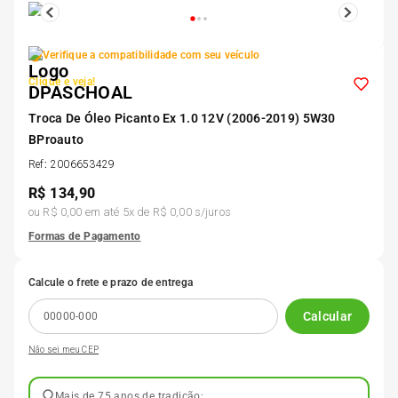
5
º
185 60r15
Verifique a compatibilidade com seu veículo
6
º
205 55r16
Clique e veja!
Troca De Óleo Picanto Ex 1.0 12V (2006-2019) 5W30
7
º
Pneu
BProauto
Ref
:
2006653429
8
º
195 55r15
R$
134,90
ou
R$ 0,00
em até
5
x de
R$ 0,00
s/juros
Formas de Pagamento
9
º
175 65 14
Calcule o frete e prazo de entrega
10
º
175 70r13
Calcular
Não sei meu CEP
Mais de 75 anos de tradição;