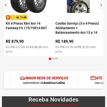
E
C
71dB
Kit 4 Pneus Xbri Aro 14
Combo Serviço (3 e 4 Pneus)
Fastway F3 175/75R14 86T
Alinhamento +
Balanceamento Aro 13 a 14
R$
879,90
R$
189,90
No
PIX
ou
12
x
de
R$
86
,
26
sem
No
PIX
ou
7
x
de
R$
31
,
91
sem
juros
juros
MAIOR REDE DE SERVIÇOS
ATÉ 1
automotivos da
América Latina
nos cart
Receba Novidades