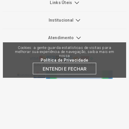
Links Úteis
Institucional
Atendimento
Cookies: a gente guarda estatísticas de visitas para
Pagamento
melhorar sua experiência de navegação, saiba mais em
nossa
Política de Privacidade
Site Seguro e Reconhecimento
ENTENDI E FECHAR
Preços e condições de pagamento exclusivos para compras via internet,
podendo variar nas lojas físicas. Ofertas válidas na compra de até 10 peças
de cada produto por cliente, até o término dos nossos estoques para internet.
Caso os produtos apresentem divergências de valores, o preço válido é o do
carrinho de compras. Vendas sujeitas a análise e confirmação de dados.
Comercial Automotiva S.A. CNPJ: 45.987.005/0001-98
Av Anton Von Zuben 2155, CEP 13.051-900, Campinas-SP​