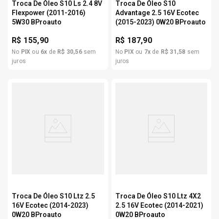
Troca De Óleo S10 Ls 2.4 8V
Troca De Óleo S10
Flexpower (2011-2016)
Advantage 2.5 16V Ecotec
5W30 BProauto
(2015-2023) 0W20 BProauto
R$
155,90
R$
187,90
No
PIX
ou
6
x
de
R$
30
,
56
sem
No
PIX
ou
7
x
de
R$
31
,
58
sem
juros
juros
Troca De Óleo S10 Ltz 2.5
Troca De Óleo S10 Ltz 4X2
16V Ecotec (2014-2023)
2.5 16V Ecotec (2014-2021)
0W20 BProauto
0W20 BProauto