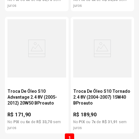
juros
juros
Troca De Óleo S10
Troca De Óleo S10 Tornado
Advantage 2.4 8V (2005-
2.4 8V (2004-2007) 15W40
2012) 20W50 BProauto
BProauto
R$
171,90
R$
189,90
No
PIX
ou
6
x
de
R$
33
,
70
sem
No
PIX
ou
7
x
de
R$
31
,
91
sem
juros
juros
1