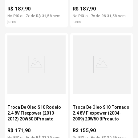
R$
187,90
R$
187,90
No
PIX
ou
7
x
de
R$
31
,
58
sem
No
PIX
ou
7
x
de
R$
31
,
58
sem
juros
juros
Troca De Óleo S10 Rodeio
Troca De Óleo S10 Tornado
2.4 8V Flexpower (2010-
2.4 8V Flexpower (2004-
2012) 20W50 BProauto
2009) 20W50 BProauto
R$
171,90
R$
155,90
No
PIX
ou
6
x
de
R$
33
,
70
sem
No
PIX
ou
6
x
de
R$
30
,
56
sem