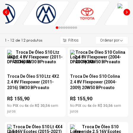
5
º
Kit 4 Pneu Xbri Aro 13
6
º
175 70r14
1
-
12
de
12
produtos
Ordenar por
7
º
185 65r15
8
º
185 60r15
Troca De Óleo S10 Ltz 4X2
Troca De Óleo S10 Colina
9
º
195 55r15
2.4 8V Flexpower (2011-
2.4 8V Flexpower (2004-
2016) 5W30 BProauto
2009) 20W50 BProauto
10
º
R$
155,90
R$
155,90
Pneu
No
PIX
ou
6
x
de
R$
30
,
56
sem
No
PIX
ou
6
x
de
R$
30
,
56
sem
juros
juros