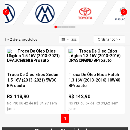
5
º
Kit 4 Pneu Xbri Aro 13
6
º
175 70r14
1
-
2
de
2
produtos
Ordenar por
7
º
185 65r15
8
º
185 60r15
Troca De Óleo Etios Sedan
Troca De Óleo Etios Hatch
9
º
205 55r16
1.5 16V (2013-2021) 5W30
1.3 16V (2013-2016) 10W40
BProauto
BProauto
10
º
R$
118,90
R$
142,90
Pneu
No
PIX
ou
4
x
de
R$
34
,
97
sem
No
PIX
ou
5
x
de
R$
33
,
62
sem
juros
juros
1