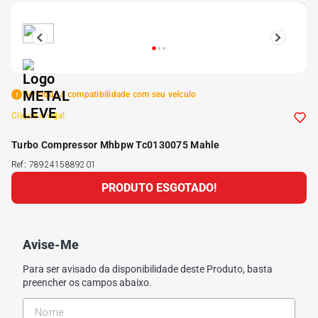
5
º
Kit 4 Pneu Xbri Aro 13
6
º
175 70r14
Verifique a compatibilidade com seu veículo
7
º
185 65r15
Clique e veja!
Turbo Compressor Mhbpw Tc0130075 Mahle
8
º
185 60r15
Ref
:
7892415889201
PRODUTO ESGOTADO!
9
º
205 55r16
10
º
Pneu
Avise-Me
Para ser avisado da disponibilidade deste Produto, basta
preencher os campos abaixo.