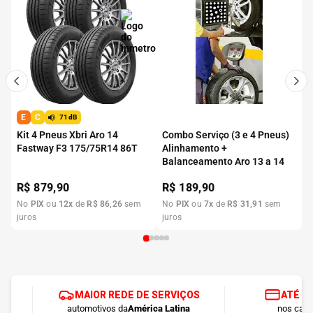
E
C
71dB
Kit 4 Pneus Xbri Aro 14
Combo Serviço (3 e 4 Pneus)
Fastway F3 175/75R14 86T
Alinhamento +
Balanceamento Aro 13 a 14
R$
879,90
R$
189,90
No
PIX
ou
12
x
de
R$
86
,
26
sem
No
PIX
ou
7
x
de
R$
31
,
91
sem
juros
juros
MAIOR REDE DE SERVIÇOS
ATÉ 1
automotivos da
América Latina
nos cart