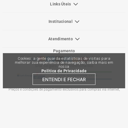
Links Úteis
Institucional
Atendimento
Pagamento
Cookies: a gente guarda estatísticas de visitas para
melhorar sua experiência de navegação, saiba mais em
Site Seguro e Reconhecimento
nossa
Política de Privacidade
ENTENDI E FECHAR
Preços e condições de pagamento exclusivos para compras via internet,
podendo variar nas lojas físicas. Ofertas válidas na compra de até 10 peças de
cada produto por cliente, até o término dos nossos estoques para internet. Caso
os produtos apresentem divergências de valores, o preço válido é o do carrinho
de compras. Vendas sujeitas a análise e confirmação de dados.
Comercial Automotiva S.A. CNPJ: 45.987.005/0001-98
Av Anton Von Zuben 2155, CEP 13.051-900, Campinas-SP​