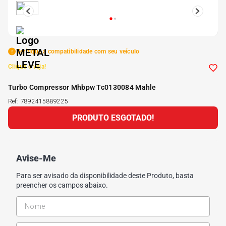
5
º
185 60r15
6
º
205 55r16
Verifique a compatibilidade com seu veículo
Clique e veja!
7
º
Pneu
Turbo Compressor Mhbpw Tc0130084 Mahle
Ref
:
7892415889225
8
º
195 55r15
PRODUTO ESGOTADO!
9
º
175 65 14
Avise-Me
10
º
175 70r13
Para ser avisado da disponibilidade deste Produto, basta
preencher os campos abaixo.