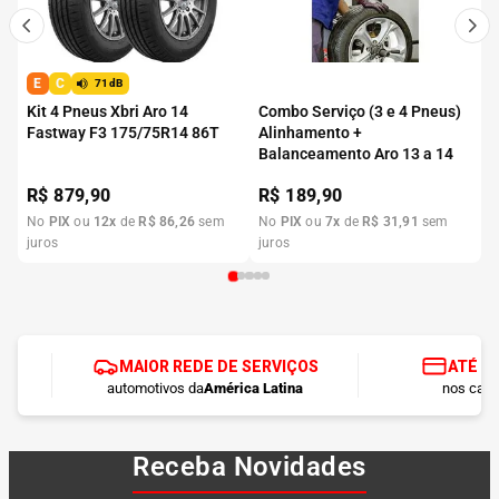
E
C
71dB
Kit 4 Pneus Xbri Aro 14
Combo Serviço (3 e 4 Pneus)
Fastway F3 175/75R14 86T
Alinhamento +
Balanceamento Aro 13 a 14
R$
879,90
R$
189,90
No
PIX
ou
12
x
de
R$
86
,
26
sem
No
PIX
ou
7
x
de
R$
31
,
91
sem
juros
juros
MAIOR REDE DE SERVIÇOS
ATÉ 1
automotivos da
América Latina
nos cart
Receba Novidades