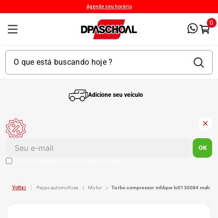
Agende seu horário
0
Adicione seu veículo
1
º
Kit 4 Pneu
Economize em sua primeira compra!
Cadastre-se e receba um cupom de desconto exclusivo.
2
º
Bproauto
OK
Eu aceito receber comunicações via e-mail
3
º
Kit 4 Pneu Xbri Aro 13
peças automotivas
motor
turbo compressor mhbpw tc0130084 mahle
4
º
175 70r14