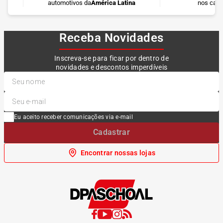
automotivos da
América Latina
nos cart
Receba Novidades
Inscreva-se para ficar por dentro de
novidades e descontos imperdíveis
Eu aceito receber comunicações via e-mail
Cadastrar
Encontrar nossas lojas