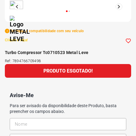
5
º
175 70r14
6
º
185 65r15
Verifique a compatibilidade com seu veículo
Clique e veja!
7
º
185 60r15
Turbo Compressor Tc0710523 Metal Leve
Ref
:
7894766709498
8
º
205 55r16
PRODUTO ESGOTADO!
9
º
Pneu
Avise-Me
10
º
175 65 14
Para ser avisado da disponibilidade deste Produto, basta
preencher os campos abaixo.