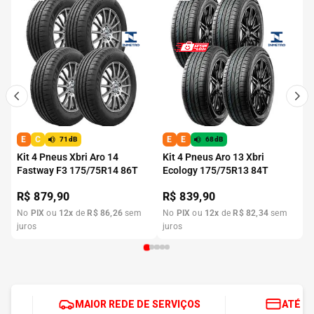
E
C
E
E
71dB
68dB
Kit 4 Pneus Xbri Aro 14
Kit 4 Pneus Aro 13 Xbri
Fastway F3 175/75R14 86T
Ecology 175/75R13 84T
R$
879,90
R$
839,90
No
PIX
ou
12
x
de
R$
86
,
26
sem
No
PIX
ou
12
x
de
R$
82
,
34
sem
juros
juros
MAIOR REDE DE SERVIÇOS
ATÉ 1