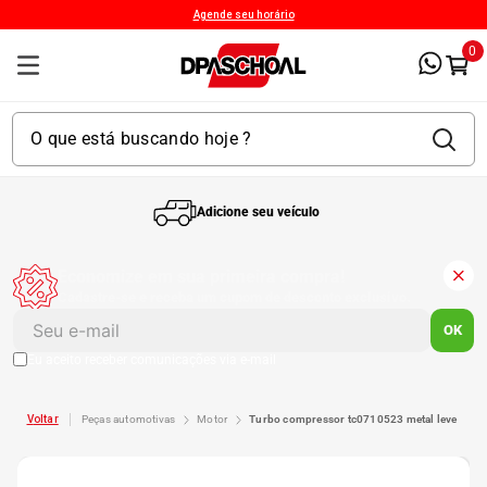
Agende seu horário
0
Adicione seu veículo
1
º
Kit 4 Pneu
Economize em sua primeira compra!
Cadastre-se e receba um cupom de desconto exclusivo.
2
º
Kit Pneu
OK
Eu aceito receber comunicações via e-mail
3
º
Bproauto
peças automotivas
motor
turbo compressor tc0710523 metal leve
4
º
Kit 4 Pneu Xbri Aro 13