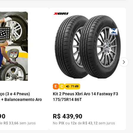
E
C
71dB
o (3 e 4 Pneus)
Kit 2 Pneus Xbri Aro 14 Fastway F3
 + Balanceamento Aro
175/75R14 86T
90
R$
439,90
de
R$
33
,
66
sem juros
No
PIX
ou
12
x
de
R$
43
,
12
sem juros