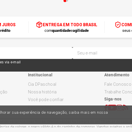
M JUROS
ENTREGA EM TODO BRASIL
COMP
rédito
com
quantidade
e
agilidade
seus 
es via e-mail
Institucional
Atendimento
Cia DPaschoal
Fale Conosco
ução
Nossa história
Trabalhe Con
Siga-nos
Você pode confiar
Promoções
melhorar sua experiência de navegação, saiba mais em nossa
ndo variar nas lojas físicas. Ofertas válidas na compra de até 10 peças de cada pr
cias de valores, o preço válido é o do carrinho de compras. Vendas sujeitas a an