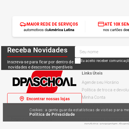
MAIOR REDE DE SERVIÇOS
ATÉ 10X SE
automotivos da
América Latina
nos cartões de
c
Receba Novidades
Eu aceito receber comunicaçõ
Inscreva-se para ficar por dentro de
novidades e descontos imperdíveis
Links Úteis
Agende seu Horário
Política de troca e devol
Minha Conta
Encontrar nossas lojas
Meus Pedidos
Cookies: a gente guarda estatísticas de visitas para 
Política de Privacidade
Política de Privacidade
Preços e condições de pagamento exclusivos para compras via internet, pode
produtos apresentem divergên