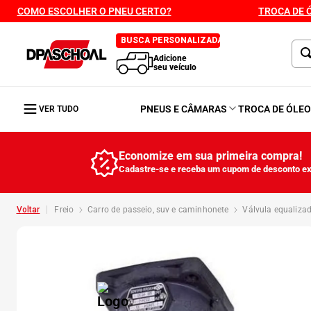
COMO ESCOLHER O PNEU CERTO?
TROCA DE 
BUSCA PERSONALIZADA
Adicione
seu veículo
PNEUS E CÂMARAS
TROCA DE ÓLE
VER TUDO
Economize em sua primeira compra!
Cadastre-se e receba um cupom de desconto ex
freio
carro de passeio, suv e caminhonete
válvula equaliza