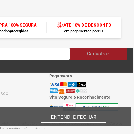
RA 100% SEGURA
ATÉ 10% DE DESCONTO
dados
protegidos
em pagamentos por
PIX
Cadastrar
Pagamento
osco
Site Seguro e Reconhecimento
ENTENDI E FECHAR
oduto por cliente, até o término dos nossos estoques para internet. Caso os
álise e confirmação de dados.