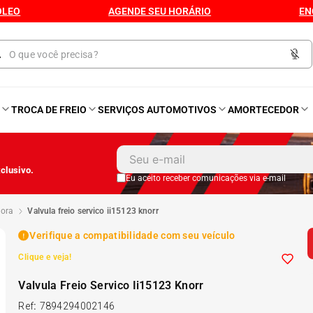
ÓLEO
AGENDE SEU HORÁRIO
EN
O
TROCA DE FREIO
SERVIÇOS AUTOMOTIVOS
AMORTECEDOR
1
º
Kit 4 Pneu
clusivo.
2
º
Kit Pneu
Eu aceito receber comunicações via e-mail
dora
valvula freio servico ii15123 knorr
3
º
Bproauto
Verifique a compatibilidade com seu veículo
Clique e veja!
4
º
175 65r14
Valvula Freio Servico Ii15123 Knorr
5
º
Kit 4 Pneu Xbri Aro 13
Ref
:
7894294002146