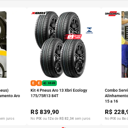
E
E
68dB
neus)
Kit 4 Pneus Aro 13 Xbri Ecology
Combo Serviç
amento Aro
175/75R13 84T
Alinhamento
15 a 16
R$
839,90
R$
228,
em juros
No
PIX
ou
12
x
de
R$
82
,
34
sem juros
No
PIX
ou
8
x