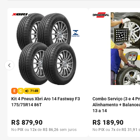
E
C
71dB
Kit 4 Pneus Xbri Aro 14 Fastway F3
Combo Serviço (3 e 4 P
175/75R14 86T
Alinhamento + Balance
13 a 14
R$
879,90
R$
189,90
No
PIX
ou
12
x
de
R$
86
,
26
sem juros
No
PIX
ou
7
x
de
R$
31
,
91
s