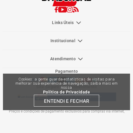
Links Úteis
Institucional
Atendimento
Pagamento
Cookies: a gente guarda estatísticas de visitas para
melhorar sua experiência de navegação, saiba mais em
Site Seguro e Reconhecimento
nossa
Política de Privacidade
ENTENDI E FECHAR
Preços e condições de pagamento exclusivos para compras via internet,
podendo variar nas lojas físicas. Ofertas válidas na compra de até 10 peças de
cada produto por cliente, até o término dos nossos estoques para internet. Caso
os produtos apresentem divergências de valores, o preço válido é o do carrinho
de compras. Vendas sujeitas a análise e confirmação de dados.