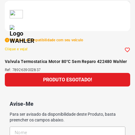
5
º
Kit 4 Pneu Xbri Aro 13
6
º
175 70r14
Verifique a compatibilidade com seu veículo
7
º
185 65r15
Clique e veja!
Valvula Termostatica Motor 80°C Sem Reparo 422480 Wahler
8
º
185 60r15
Ref
:
7892639002837
PRODUTO ESGOTADO!
9
º
205 55r16
10
º
Pneu
Avise-Me
Para ser avisado da disponibilidade deste Produto, basta
preencher os campos abaixo.