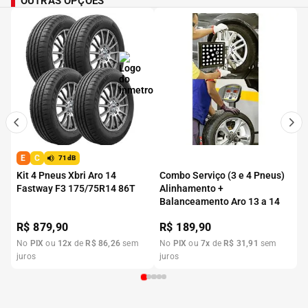
OUTRAS OPÇÕES
E
C
71dB
Kit 4 Pneus Xbri Aro 14
Combo Serviço (3 e 4 Pneus)
Fastway F3 175/75R14 86T
Alinhamento +
Balanceamento Aro 13 a 14
R$
879,90
R$
189,90
No
PIX
ou
12
x
de
R$
86
,
26
sem
No
PIX
ou
7
x
de
R$
31
,
91
sem
juros
juros