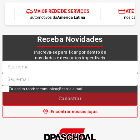
MAIOR REDE DE SERVIÇOS
ATÉ 1
automotivos da
América Latina
nos cart
Receba Novidades
Inscreva-se para ficar por dentro de
novidades e descontos imperdíveis
Eu aceito receber comunicações via e-mail
Cadastrar
Encontrar nossas lojas