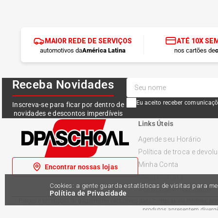
MAIOR REDE DE SERVIÇOS
ATÉ 10X SE
automotivos da
América Latina
nos cartões de
c
Receba Novidades
Eu aceito receber comunicaçõ
Inscreva-se para ficar por dentro de
novidades e descontos imperdíveis
Links Úteis
Agende seu Horário
Política de troca e devol
Minha Conta
Encontrar nossas lojas
Meus Pedidos
Cookies: a gente guarda estatísticas de visitas para 
Política de Privacidade
Política de Privacidade
Preços e condições de pagamento exclusivos para compras via internet, pode
produtos apresentem divergên