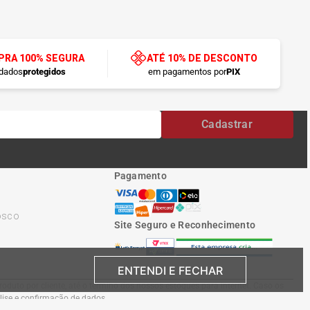
RA 100% SEGURA
ATÉ 10% DE DESCONTO
dados
protegidos
em pagamentos por
PIX
Cadastrar
Pagamento
osco
Site Seguro e Reconhecimento
ENTENDI E FECHAR
oduto por cliente, até o término dos nossos estoques para internet. Caso os
álise e confirmação de dados.