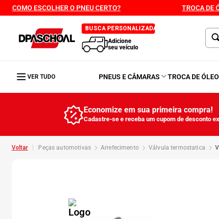
COMO ESCOLHER O PNEU CERTO?
TROCA DE 
BUSCA PERSONALIZADA
Adicione
seu veículo
PNEUS E CÂMARAS
TROCA DE ÓLE
VER TUDO
Economize em sua primeira compra!
Cadastre-se e receba um cupom de desconto ex
peças automotivas
arrefecimento
válvula termostatica