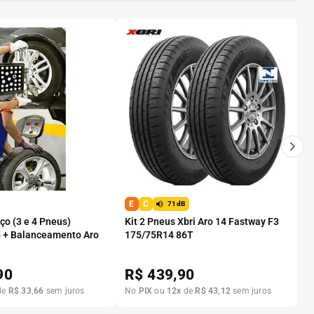
E
C
71dB
o (3 e 4 Pneus)
Kit 2 Pneus Xbri Aro 14 Fastway F3
 + Balanceamento Aro
175/75R14 86T
90
R$
439,90
de
R$
33
,
66
sem juros
No
PIX
ou
12
x
de
R$
43
,
12
sem juros