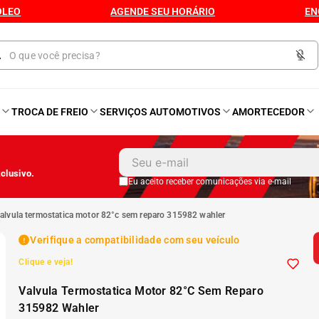
ÓLEO
AGENDE SEU HORÁRIO
EN
O
TROCA DE FREIO
SERVIÇOS AUTOMOTIVOS
AMORTECEDOR
1
º
Kit 4 Pneu
clusivo.
2
º
Kit Pneu
Eu aceito receber comunicações via e-mail
valvula termostatica motor 82°c sem reparo 315982 wahler
3
º
Bproauto
Verifique a compatibilidade com seu veículo
Clique e veja!
4
º
175 65r14
Valvula Termostatica Motor 82°C Sem Reparo
5
º
Kit 4 Pneu Xbri Aro 13
315982 Wahler