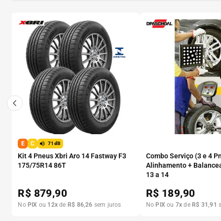
E
C
71dB
Kit 4 Pneus Xbri Aro 14 Fastway F3
Combo Serviço (3 e 4 P
175/75R14 86T
Alinhamento + Balance
13 a 14
R$
879,90
R$
189,90
No
PIX
ou
12
x
de
R$
86
,
26
sem juros
No
PIX
ou
7
x
de
R$
31
,
91
s