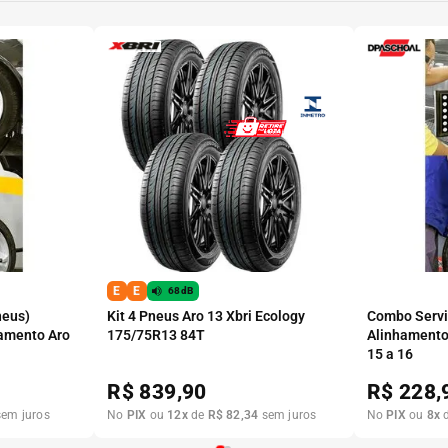
E
E
68dB
neus)
Kit 4 Pneus Aro 13 Xbri Ecology
Combo Serviç
amento Aro
175/75R13 84T
Alinhamento
15 a 16
R$
839,90
R$
228,
em juros
No
PIX
ou
12
x
de
R$
82
,
34
sem juros
No
PIX
ou
8
x