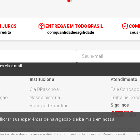
M JUROS
ENTREGA EM TODO BRASIL
COMP
rédito
com
quantidade
e
agilidade
seus 
es via e-mail
Institucional
Atendimento
Cia DPaschoal
Fale Conosco
ução
Nossa história
Trabalhe Con
Siga-nos
Você pode confiar
Promoções
melhorar sua experiência de navegação, saiba mais em nossa
ndo variar nas lojas físicas. Ofertas válidas na compra de até 10 peças de cada pr
cias de valores, o preço válido é o do carrinho de compras. Vendas sujeitas a an