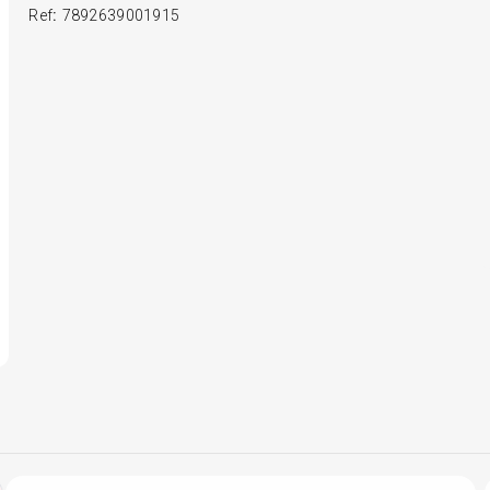
Ref
:
7892639001915
6
º
175 70r14
7
º
185 65r15
8
º
185 60r15
9
º
205 55r16
10
º
Pneu