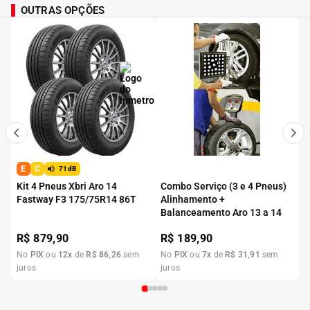
OUTRAS OPÇÕES
E
C
71dB
Kit 4 Pneus Xbri Aro 14
Combo Serviço (3 e 4 Pneus)
Fastway F3 175/75R14 86T
Alinhamento +
Balanceamento Aro 13 a 14
R$
879,90
R$
189,90
No
PIX
ou
12
x
de
R$
86
,
26
sem
No
PIX
ou
7
x
de
R$
31
,
91
sem
juros
juros