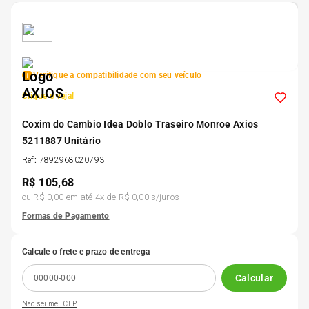
5
º
185 60r15
6
º
205 55r16
Verifique a compatibilidade com seu veículo
Clique e veja!
7
º
Pneu
Coxim do Cambio Idea Doblo Traseiro Monroe Axios
5211887 Unitário
8
º
195 55r15
Ref
:
7892968020793
R$
105,68
9
º
175 65 14
ou
R$ 0,00
em até
4
x de
R$ 0,00
s/juros
Formas de Pagamento
10
º
175 70r13
Calcule o frete e prazo de entrega
Calcular
Não sei meu CEP