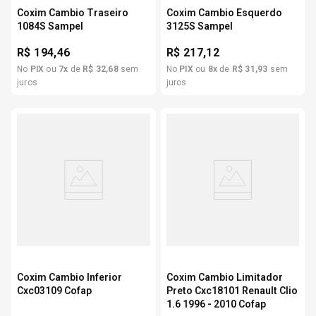
Coxim Cambio Traseiro
Coxim Cambio Esquerdo
1084S Sampel
3125S Sampel
R$
194,46
R$
217,12
No
PIX
ou
7
x
de
R$
32
,
68
sem
No
PIX
ou
8
x
de
R$
31
,
93
sem
juros
juros
Coxim Cambio Inferior
Coxim Cambio Limitador
Cxc03109 Cofap
Preto Cxc18101 Renault Clio
1.6 1996 - 2010 Cofap