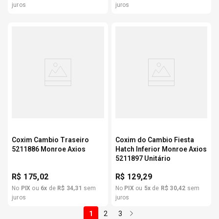
juros
juros
Coxim Cambio Traseiro
Coxim do Cambio Fiesta
5211886 Monroe Axios
Hatch Inferior Monroe Axios
5211897 Unitário
R$
175,02
R$
129,29
No
PIX
ou
6
x
de
R$
34
,
31
sem
No
PIX
ou
5
x
de
R$
30
,
42
sem
juros
juros
1
2
3