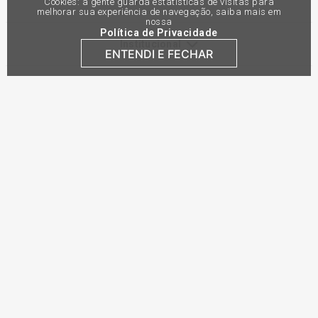
Links Úteis
Cookies: a gente guarda estatísticas de visitas para
melhorar sua experiência de navegação, saiba mais em
nossa
Política de Privacidade
Institucional
ENTENDI E FECHAR
Atendimento
Pagamento
Site Seguro e Reconhecimento
Preços e condições de pagamento exclusivos para compras via internet,
podendo variar nas lojas físicas. Ofertas válidas na compra de até 10 peças
de cada produto por cliente, até o término dos nossos estoques para internet.
Caso os produtos apresentem divergências de valores, o preço válido é o do
carrinho de compras. Vendas sujeitas a análise e confirmação de dados.
Comercial Automotiva S.A. CNPJ: 45.987.005/0001-98
Av Anton Von Zuben 2155, CEP 13.051-900, Campinas-SP​