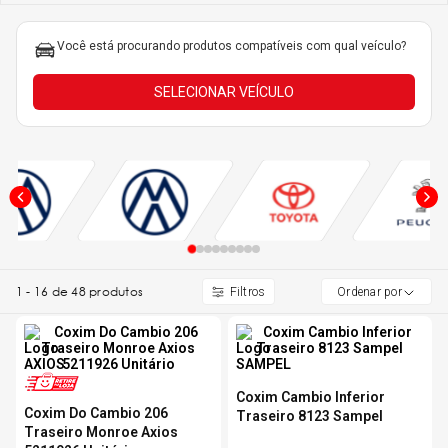
5
º
175 70r14
Você está procurando produtos compatíveis com qual veículo?
6
º
185 65r15
SELECIONAR VEÍCULO
7
º
185 60r15
8
º
205 55r16
9
º
Pneu
1
-
16
de
48
produtos
Ordenar por
10
º
175 65 14
Coxim Cambio Inferior
Coxim Do Cambio 206
Traseiro 8123 Sampel
Traseiro Monroe Axios