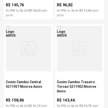
R$
145,76
R$
96,82
No
PIX
ou
5
x
de
R$
34
,
29
sem
No
PIX
ou
3
x
de
R$
37
,
96
sem
juros
juros
Coxim Cambio Central
Coxim Cambio Traseiro
5211937 Monroe Axios
Torcao 5211902 Monroe
Axios
R$
158,86
R$
143,46
No
PIX
ou
6
x
de
R$
31
,
15
sem
No
PIX
ou
5
x
de
R$
33
,
75
sem