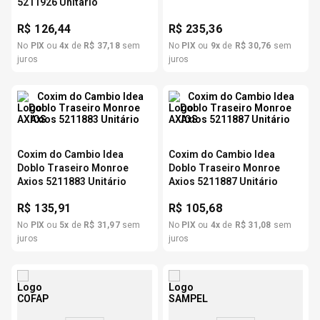
5211926 Unitário
R$
126,44
R$
235,36
No
PIX
ou
4
x
de
R$
37
,
18
sem
No
PIX
ou
9
x
de
R$
30
,
76
sem
juros
juros
Coxim do Cambio Idea
Coxim do Cambio Idea
Doblo Traseiro Monroe
Doblo Traseiro Monroe
Axios 5211883 Unitário
Axios 5211887 Unitário
R$
135,91
R$
105,68
No
PIX
ou
5
x
de
R$
31
,
97
sem
No
PIX
ou
4
x
de
R$
31
,
08
sem
juros
juros