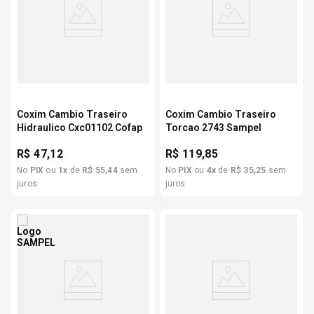
Coxim Cambio Traseiro
Coxim Cambio Traseiro
Hidraulico Cxc01102 Cofap
Torcao 2743 Sampel
R$
47,12
R$
119,85
No
PIX
ou
1
x
de
R$
55
,
44
sem
No
PIX
ou
4
x
de
R$
35
,
25
sem
juros
juros