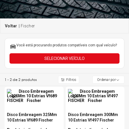
5
º
Kit 4 Pneu Xbri Aro 13
6
º
fischer
175 70r14
7
º
185 65r15
Você está procurando produtos compatíveis com qual veículo?
SELECIONAR VEÍCULO
8
º
185 60r15
9
º
205 55r16
1
-
2
de
2
produtos
Ordenar por
10
º
Pneu
Disco Embreagem 325Mm
Disco Embreagem 300Mm
10 Estrias Vf689 Fischer
10 Estrias Vf497 Fischer