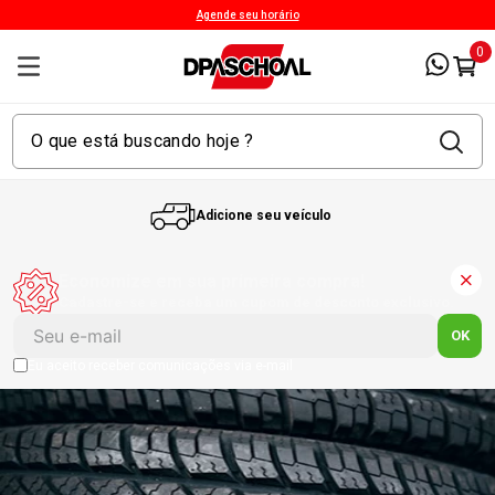
Agende seu horário
0
Adicione seu veículo
1
º
Kit 4 Pneu
Economize em sua primeira compra!
Cadastre-se e receba um cupom de desconto exclusivo.
2
º
Kit Pneu
OK
Eu aceito receber comunicações via e-mail
3
º
Bproauto
4
º
175 65r14