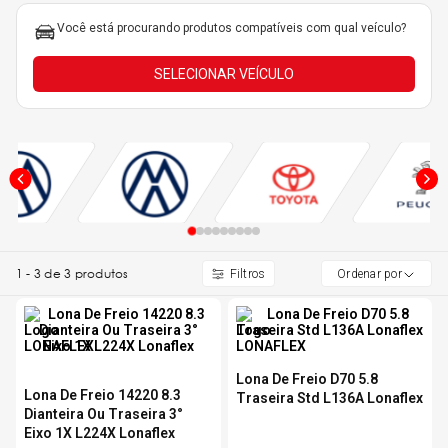
5
º
Você está procurando produtos compatíveis com qual veículo?
Kit 4 Pneu Xbri Aro 13
SELECIONAR VEÍCULO
6
º
175 70r14
7
º
185 65r15
8
º
185 60r15
9
º
205 55r16
1
-
3
de
3
produtos
Ordenar por
10
º
Pneu
Lona De Freio D70 5.8
Lona De Freio 14220 8.3
Traseira Std L136A Lonaflex
Dianteira Ou Traseira 3°
Eixo 1X L224X Lonaflex