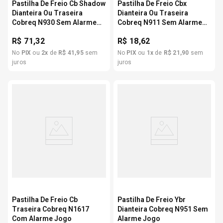
Pastilha De Freio Cb Shadow
Pastilha De Freio Cbx
Dianteira Ou Traseira
Dianteira Ou Traseira
Cobreq N930 Sem Alarme
Cobreq N911 Sem Alarme
Jogo
Jogo
R$
71,32
R$
18,62
No
PIX
ou
2
x
de
R$
41
,
95
sem
No
PIX
ou
1
x
de
R$
21
,
90
sem
juros
juros
Pastilha De Freio Cb
Pastilha De Freio Ybr
Traseira Cobreq N1617
Dianteira Cobreq N951 Sem
Com Alarme Jogo
Alarme Jogo