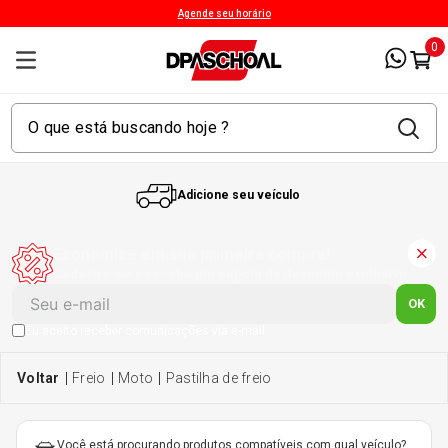
Agende seu horário
0
Adicione seu veículo
1
º
Kit 4 Pneu
Economize em sua primeira compra!
Cadastre-se e receba um cupom de desconto exclusivo.
2
º
Kit Pneu
OK
Eu aceito receber comunicações via e-mail
3
º
Bproauto
freio
moto
pastilha de freio
4
º
Kit 4 Pneu Xbri Aro 13
Você está procurando produtos compatíveis com qual veículo?