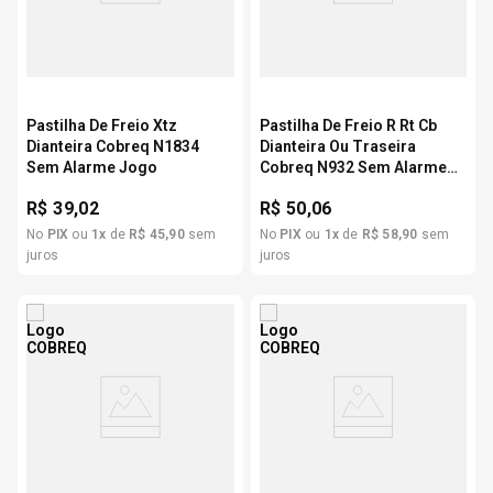
Pastilha De Freio Xtz
Pastilha De Freio R Rt Cb
Dianteira Cobreq N1834
Dianteira Ou Traseira
Sem Alarme Jogo
Cobreq N932 Sem Alarme
Jogo
R$
39,02
R$
50,06
No
PIX
ou
1
x
de
R$
45
,
90
sem
No
PIX
ou
1
x
de
R$
58
,
90
sem
juros
juros