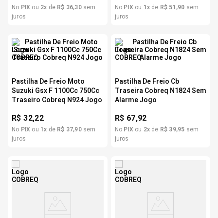
No
PIX
ou
2
x
de
R$
36
,
30
sem
No
PIX
ou
1
x
de
R$
51
,
90
sem
juros
juros
Pastilha De Freio Moto
Pastilha De Freio Cb
Suzuki Gsx F 1100Cc 750Cc
Traseira Cobreq N1824 Sem
Traseiro Cobreq N924 Jogo
Alarme Jogo
R$
32,22
R$
67,92
No
PIX
ou
1
x
de
R$
37
,
90
sem
No
PIX
ou
2
x
de
R$
39
,
95
sem
juros
juros