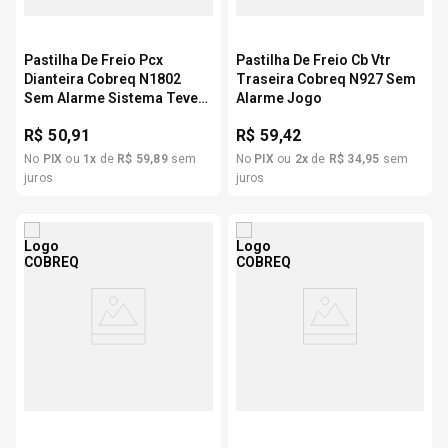
Pastilha De Freio Pcx
Pastilha De Freio Cb Vtr
Dianteira Cobreq N1802
Traseira Cobreq N927 Sem
Sem Alarme Sistema Teves
Alarme Jogo
Jogo
R$
50,91
R$
59,42
No
PIX
ou
1
x
de
R$
59
,
89
sem
No
PIX
ou
2
x
de
R$
34
,
95
sem
juros
juros