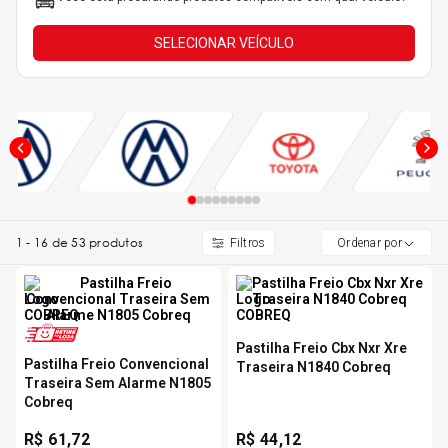
5
º
175 70r14
SELECIONAR VEÍCULO
6
º
185 65r15
7
º
185 60r15
8
º
205 55r16
1
-
16
de
53
produtos
Ordenar por
9
º
Pneu
10
º
175 65 14
Pastilha Freio Cbx Nxr Xre
Pastilha Freio Convencional
Traseira N1840 Cobreq
Traseira Sem Alarme N1805
Cobreq
R$
61,72
R$
44,12