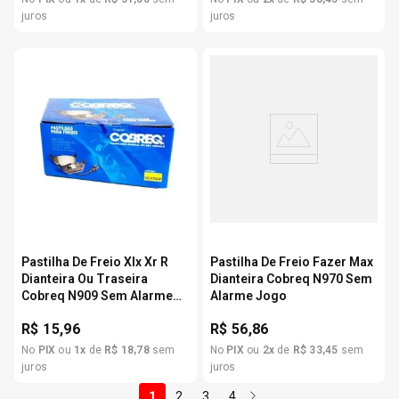
juros
juros
Pastilha De Freio Xlx Xr R
Pastilha De Freio Fazer Max
Dianteira Ou Traseira
Dianteira Cobreq N970 Sem
Cobreq N909 Sem Alarme
Alarme Jogo
Jogo
R$
15,96
R$
56,86
No
PIX
ou
1
x
de
R$
18
,
78
sem
No
PIX
ou
2
x
de
R$
33
,
45
sem
juros
juros
1
2
3
4