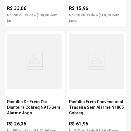
R$
33,06
R$
15,96
No
PIX
ou
1
x
de
R$
38
,
90
sem
No
PIX
ou
1
x
de
R$
18
,
78
sem
juros
juros
Pastilha De Freio Cbr
Pastilha Freio Convencional
Dianteira Cobreq N915 Sem
Traseira Sem Alarme N1805
Alarme Jogo
Cobreq
R$
26,35
R$
61,96
No
PIX
ou
1
x
de
R$
31
,
00
sem
No
PIX
ou
2
x
de
R$
36
,
45
sem