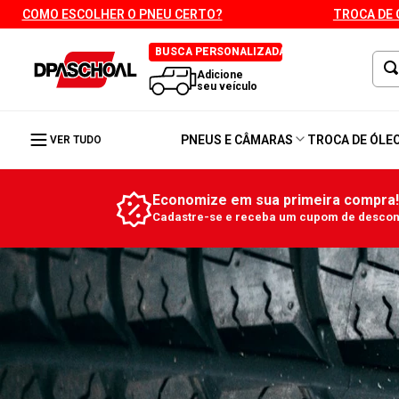
COMO ESCOLHER O PNEU CERTO?
TROCA DE 
BUSCA PERSONALIZADA
Adicione
seu veículo
PNEUS E CÂMARAS
TROCA DE ÓLE
VER TUDO
Economize em sua primeira compra!
Cadastre-se e receba um cupom de descont