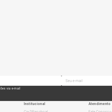
ões via e-mail
Institucional
Atendimento
Cia DPaschoal
Fale Conosco