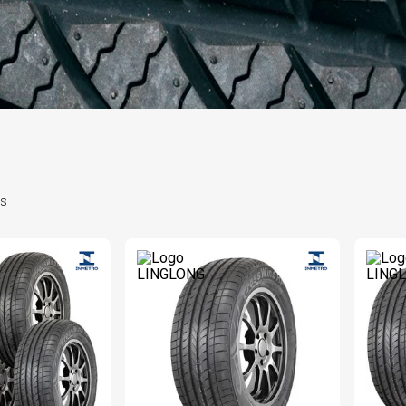
6
º
175 70r14
7
º
185 65r15
8
º
185 60r15
s
9
º
205 55r16
0
º
Pneu