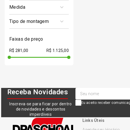
SUV
84 - (500 Kg)
medida
185/60R15
tipo de montagem
TL (Montagem sem
câmara)
faixas de preço
R$ 281,00
R$ 1.125,00
Receba Novidades
Eu aceito receber comunicaç
Inscreva-se para ficar por dentro
de novidades e descontos
imperdíveis
Links Úteis
Agende seu Horário