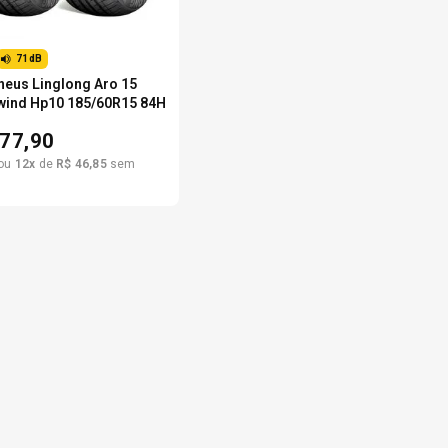
71dB
Pneus Linglong Aro 15
wind Hp10 185/60R15 84H
77,90
ou
12
x
de
R$
46
,
85
sem