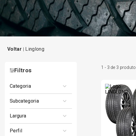
linglong
1
-
3
de
3
produto
Filtros
categoria
1
CARRO DE PASSEIO
subcategoria
ARO 15
largura
185
perfil