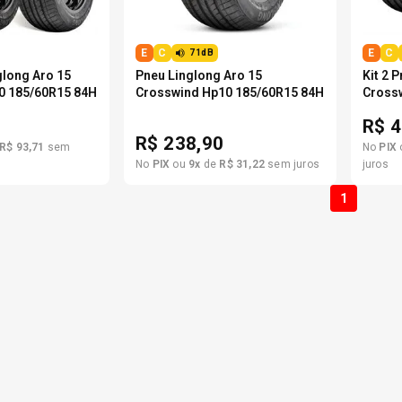
E
C
E
C
71dB
glong Aro 15
Pneu Linglong Aro 15
Kit 2 
0 185/60R15 84H
Crosswind Hp10 185/60R15 84H
Cross
R$
4
R$
238,90
R$
93
,
71
sem
No
PIX
No
PIX
ou
9
x
de
R$
31
,
22
sem juros
juros
1