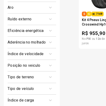
60
aro
E
C
71dB
R15
ruído externo
Kit 4 Pneus Lin
Crosswind Hp1
71dB
eficiência energética
R$
955,90
No
PIX
ou
12
x
de
E
aderência no molhado
juros
C
índice de velocidade
H - (210 Km/h)
posição no veiculo
Dianteiro / Traseiro
tipo de terreno
HT - (Asfalto)
tipo de veículo
Carro
índice de carga