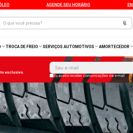
ÓLEO
AGENDE SEU HORÁRIO
EN
O
TROCA DE FREIO
SERVIÇOS AUTOMOTIVOS
AMORTECEDOR
1
º
Kit 4 Pneu
o exclusivo.
2
º
Kit Pneu
Eu aceito receber comunicações via e-mail
3
º
Bproauto
4
º
175 65r14
5
º
Kit 4 Pneu Xbri Aro 13