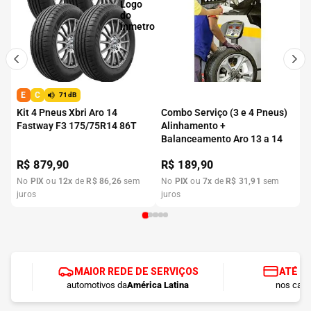
E
C
71dB
Kit 4 Pneus Xbri Aro 14
Combo Serviço (3 e 4 Pneus)
Fastway F3 175/75R14 86T
Alinhamento +
Balanceamento Aro 13 a 14
R$
879,90
R$
189,90
No
PIX
ou
12
x
de
R$
86
,
26
sem
No
PIX
ou
7
x
de
R$
31
,
91
sem
juros
juros
MAIOR REDE DE SERVIÇOS
ATÉ 1
automotivos da
América Latina
nos cart