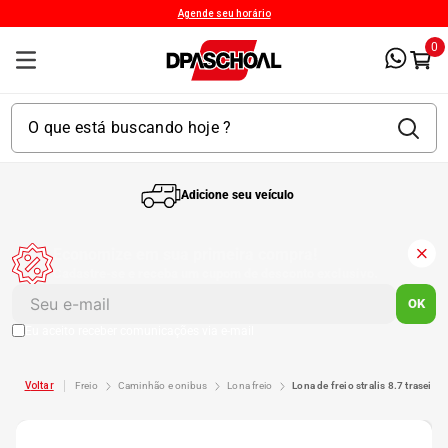
Agende seu horário
0
Adicione seu veículo
1
º
Kit 4 Pneu
Economize em sua primeira compra!
Cadastre-se e receba um cupom de desconto exclusivo.
2
º
Kit Pneu
OK
Eu aceito receber comunicações via e-mail
3
º
Bproauto
freio
caminhão e onibus
lona freio
lona de freio stralis 8.7 traseira
4
º
175 65r14