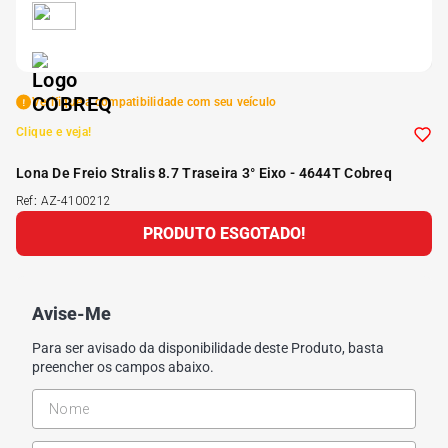
5
º
Kit 4 Pneu Xbri Aro 13
6
º
175 70r14
Verifique a compatibilidade com seu veículo
Clique e veja!
7
º
185 65r15
Lona De Freio Stralis 8.7 Traseira 3° Eixo - 4644T Cobreq
Ref
:
AZ-4100212
8
º
185 60r15
PRODUTO ESGOTADO!
9
º
205 55r16
Avise-Me
10
º
Pneu
Para ser avisado da disponibilidade deste Produto, basta
preencher os campos abaixo.