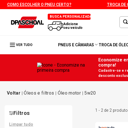
COMO ESCOLHER O PNEU CERTO?
TROCA DE 
BUSCA PERSONALIZADA
Adicione
seu veículo
PNEUS E CÂMARAS
TROCA DE ÓLE
VER TUDO
Economize em
compra!
Cadastre-se e 
desconto exclus
óleos e filtros
óleo motor
5w20
1
-
2
de
2
produto
Filtros
Limpar tudo