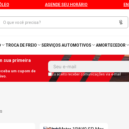
ÓLEO
AGENDE SEU HORÁRIO
EN
O
TROCA DE FREIO
SERVIÇOS AUTOMOTIVOS
AMORTECEDOR
1
º
Kit 4 Pneu
 sua primeira
receba um cupom de
2
º
Kit Pneu
Eu aceito receber comunicações via e-mail
ivo.
3
º
Bproauto
4
º
175 65r14
s
5
º
Kit 4 Pneu Xbri Aro 13