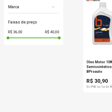
marca
BPROAUTO
faixas de preço
R$ 36,00
R$ 40,00
Oleo Motor 10
Semissintetic
1
BProauto
R$
30,90
No
PIX
ou
1
x
de
R