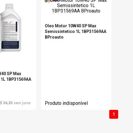
6
º
175 70r14
Oleo Motor 10W40 SP Max
7
º
185 65r15
Semissintetico 1L 1BP31569AA
BProauto
8
º
185 60r15
9
º
205 55r16
W40 SP Max
o 1L 1BP31569AA
0
º
Pneu
Produto indisponível
$
36
,
35
sem juros
1