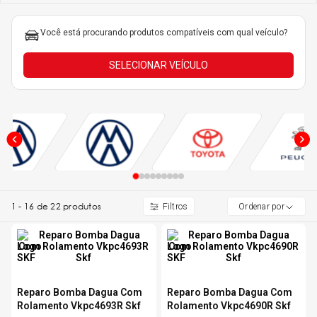
5
º
Kit 4 Pneu Xbri Aro 13
Você está procurando produtos compatíveis com qual veículo?
6
º
175 70r14
SELECIONAR VEÍCULO
7
º
185 65r15
8
º
185 60r15
9
º
205 55r16
1
-
16
de
22
produtos
Ordenar por
10
º
Pneu
Reparo Bomba Dagua Com
Reparo Bomba Dagua Com
Rolamento Vkpc4693R Skf
Rolamento Vkpc4690R Skf