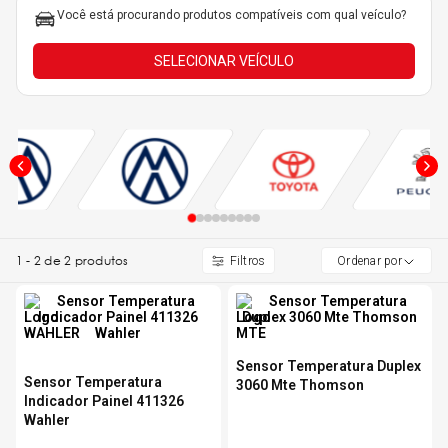
Você está procurando produtos compatíveis com qual veículo?
5
º
Kit 4 Pneu Xbri Aro 13
SELECIONAR VEÍCULO
6
º
175 70r14
7
º
185 65r15
8
º
185 60r15
1
-
2
de
2
produtos
Ordenar por
9
º
205 55r16
10
º
Pneu
Sensor Temperatura Duplex
Sensor Temperatura
3060 Mte Thomson
Indicador Painel 411326
Wahler