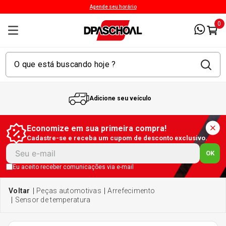
Agende seu horário
0
Adicione seu veículo
1
º
Kit 4 Pneu
Economize em sua primeira compra!
Cadastre-se e receba um cupom de desconto exclusivo.
2
º
Kit Pneu
OK
Eu aceito receber comunicações via e-mail
3
º
Bproauto
peças automotivas
arrefecimento
sensor de temperatura
4
º
175 65r14