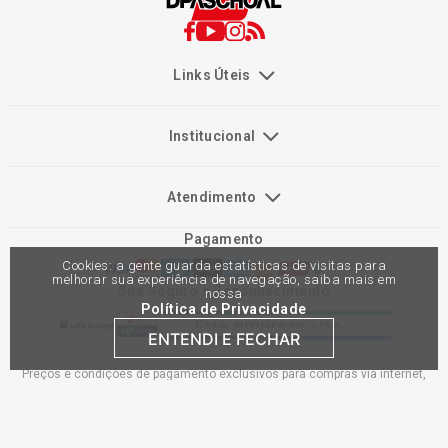
Links Úteis
Institucional
Atendimento
Pagamento
Cookies: a gente guarda estatísticas de visitas para
melhorar sua experiência de navegação, saiba mais em
Site Seguro e Reconhecimento
nossa
Política de Privacidade
ENTENDI E FECHAR
Preços e condições de pagamento exclusivos para compras via internet,
podendo variar nas lojas físicas. Ofertas válidas na compra de até 10 peças
de cada produto por cliente, até o término dos nossos estoques para internet.
Caso os produtos apresentem divergências de valores, o preço válido é o do
carrinho de compras. Vendas sujeitas a análise e confirmação de dados.