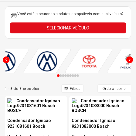
5
º
185 60r15
Você está procurando produtos compatíveis com qual veículo?
6
º
205 55r16
SELECIONAR VEÍCULO
7
º
Pneu
8
º
195 55r15
9
º
175 65 14
1
-
6
de
6
produtos
Ordenar por
10
º
175 70r13
Condensador Ignicao
Condensador Ignicao
9231081601 Bosch
9231083000 Bosch