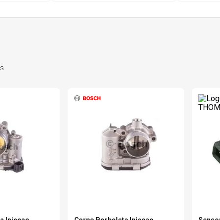
6
º
175 70r14
7
º
185 65r15
s
8
º
185 60r15
9
º
205 55r16
0
º
Pneu
a Injecao
Corpo Borboleta Injecao
Sensor