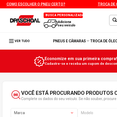
COMO ESCOLHER O PNEU CERTO?
TROCA DE 
BUSCA PERSONALIZADA
Adicione
seu veículo
PNEUS E CÂMARAS
TROCA DE ÓLE
VER TUDO
Economize em sua primeira compra!
Cadastre-se e receba um cupom de descont
VOCÊ ESTÁ PROCURANDO PRODUTOS C
Complete os dados do seu veículo. Se não souber, procure 
Marca
Modelo