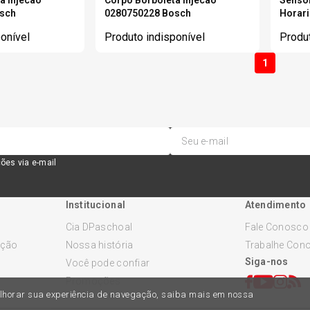
osch
0280750228 Bosch
Horar
onível
Produto indisponível
Produt
1
ões via e-mail
Institucional
Atendimento
Cia DPaschoal
Fale Conosco
ução
Nossa história
Trabalhe Con
Siga-nos
Você pode confiar
Promoções
melhorar sua experiência de navegação, saiba mais em nossa