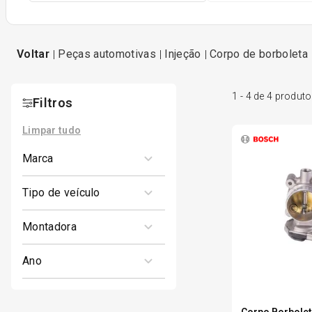
peças automotivas
injeção
corpo de borboleta
1
-
4
de
4
produto
Filtros
Limpar tudo
marca
THOMSON
tipo de veículo
1
BOSCH
Carro
montadora
CITROEN
ano
GM
1989
PEUGEOT
Corpo Borbolet