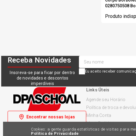
1990
0280750508 B
VOLKSWAGEN (VW)
1991
Produto indisp
1992
1993
1994
1995
Receba Novidades
1996
Eu aceito receber comunicaç
Inscreva-se para ficar por dentro
de novidades e descontos
1997
imperdíveis
Links Úteis
1998
Agende seu Horário
Política de troca e devol
Minha Conta
Encontrar nossas lojas
Meus Pedidos
Cookies: a gente guarda estatísticas de visitas para 
Política de Privacidade
Política de Privacidade