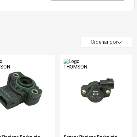
Ordenar por
 Posicao Borboleta
Sensor Posicao Borboleta