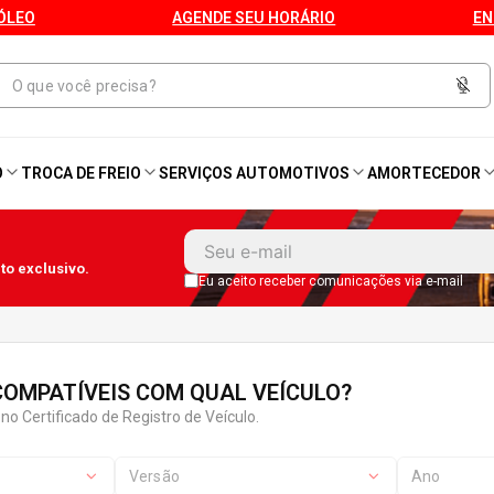
ÓLEO
AGENDE SEU HORÁRIO
EN
O
TROCA DE FREIO
SERVIÇOS AUTOMOTIVOS
AMORTECEDOR
1
º
Kit 4 Pneu
o exclusivo.
2
º
Kit Pneu
Eu aceito receber comunicações via e-mail
3
º
Bproauto
OMPATÍVEIS COM QUAL VEÍCULO?
4
º
175 65r14
no Certificado de Registro de Veículo.
5
º
Kit 4 Pneu Xbri Aro 13
Versão
Ano